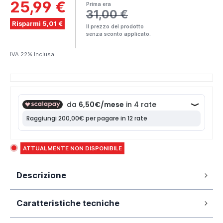
25,99 €
Prima era
31,00 €
Risparmi 5,01 €
Il prezzo del prodotto
senza sconto applicato.
IVA 22% Inclusa
ATTUALMENTE NON DISPONIBILE
Descrizione
Sei alla ricerca di accessori che possano cambiare
Caratteristiche tecniche
look al tuo bagno? Questo è il prodotto che fa per
te!