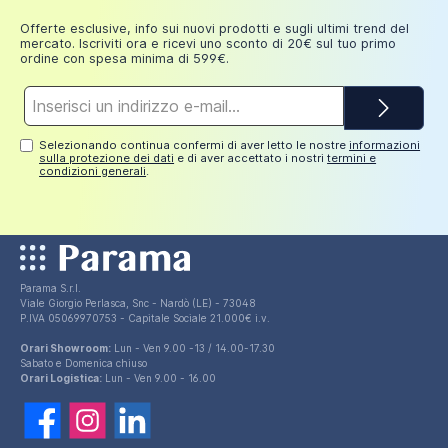
euro
Offerte esclusive, info sui nuovi prodotti e sugli ultimi trend del
mercato. Iscriviti ora e ricevi uno sconto di 20€ sul tuo primo
ordine con spesa minima di 599€.
Indirizzo
e-
mail*
Selezionando continua confermi di aver letto le nostre
informazioni
sulla protezione dei dati
e di aver accettato i nostri
termini e
condizioni generali
.
Parama S.r.l.
Viale Giorgio Perlasca, Snc - Nardò (LE) - 73048
P.IVA 05069970753 - Capitale Sociale 21.000€ i.v.
Orari Showroom:
Lun - Ven 9.00 -13 / 14.00-17.30
Sabato e Domenica chiuso
Orari Logistica:
Lun - Ven 9.00 - 16.00