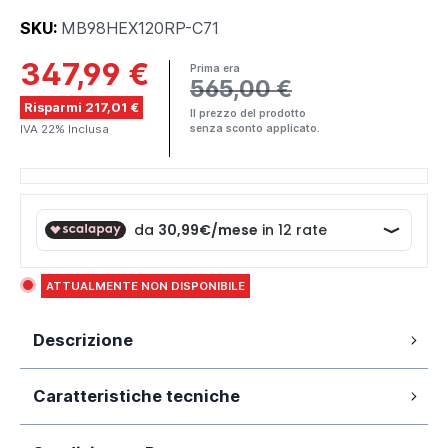
SKU:
MB98HEX120RP-C71
347,99 €
Prima era
565,00 €
Risparmi 217,01 €
Il prezzo del prodotto
IVA 22% Inclusa
senza sconto applicato.
ATTUALMENTE NON DISPONIBILE
Descrizione
120 cm
Caratteristiche tecniche
Mobile da 60 cm
Due pensili da 30 cm