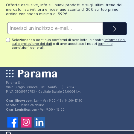
euro
Offerte esclusive, info sui nuovi prodotti e sugli ultimi trend del
mercato. Iscriviti ora e ricevi uno sconto di 20€ sul tuo primo
ordine con spesa minima di 599€.
Indirizzo
e-
mail*
Selezionando continua confermi di aver letto le nostre
informazioni
sulla protezione dei dati
e di aver accettato i nostri
termini e
condizioni generali
.
Parama S.r.l.
Viale Giorgio Perlasca, Snc - Nardò (LE) - 73048
P.IVA 05069970753 - Capitale Sociale 21.000€ i.v.
Orari Showroom:
Lun - Ven 9.00 -13 / 14.00-17.30
Sabato e Domenica chiuso
Orari Logistica:
Lun - Ven 9.00 - 16.00