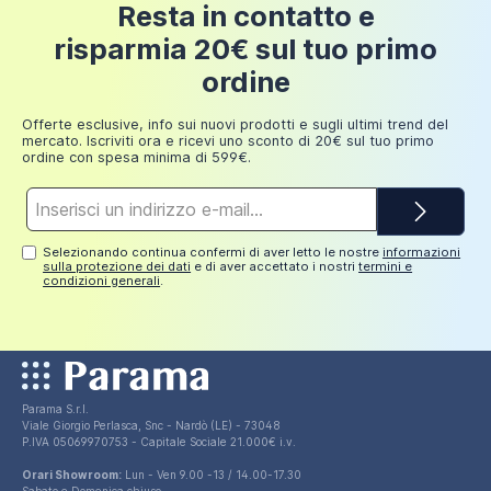
24 euro
L'installazione in cantiere è facilitata dalla possibilità di
Resta in contatto e
200 euro
128,00 €
ridurre il piatto doccia a misura
direttamente in
risparmia 20€ sul tuo primo
loco utilizzando esclusivamente una smerigliatrice
Fino a
ordine
dotata di disco per il taglio dei pavimenti. Il piccolo
249,98
30 euro
fuori squadro dell'ultimo momento non sarà più un
euro
Offerte esclusive, info sui nuovi prodotti e sugli ultimi trend del
problema.
mercato. Iscriviti ora e ricevi uno sconto di 20€ sul tuo primo
ordine con spesa minima di 599€.
La
piletta di scarico non è inclusa nel prezzo
ma
potrai acquistarla separatamente (codice prodotto:
Indirizzo
e-
DRAINY).
mail*
Selezionando continua confermi di aver letto le nostre
informazioni
sulla protezione dei dati
e di aver accettato i nostri
termini e
condizioni generali
.
Parama S.r.l.
Viale Giorgio Perlasca, Snc - Nardò (LE) - 73048
P.IVA 05069970753 - Capitale Sociale 21.000€ i.v.
Orari Showroom:
Lun - Ven 9.00 -13 / 14.00-17.30
Sabato e Domenica chiuso