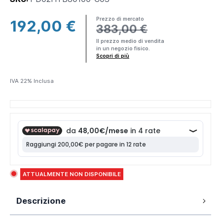
Prezzo di mercato
192,00 €
383,00 €
×
Il prezzo medio di vendita
in un negozio fisico.
Making
Scopri di più
Everything
Affordable
IVA 22% Inclusa
Parama è un
brand DTC
(Direct-to-
consumer) ciò
significa che
produciamo e
spediamo
direttamente a
ATTUALMENTE NON DISPONIBILE
te
prodotti di
alta qualità
al
miglior prezzo
Descrizione
di mercato.
Piatto Doccia modello Hybris 80x100