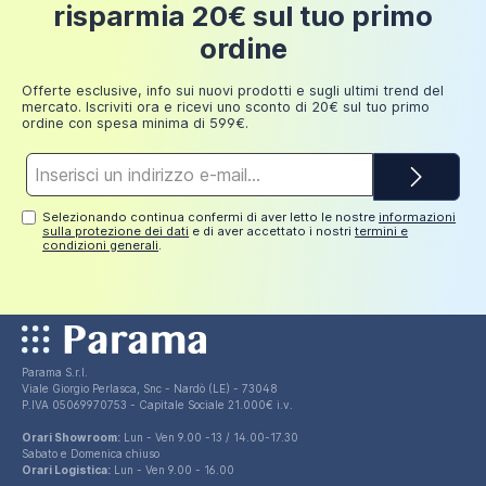
risparmia 20€ sul tuo primo
Fino a
ordine
249,98
30 euro
euro
Offerte esclusive, info sui nuovi prodotti e sugli ultimi trend del
mercato. Iscriviti ora e ricevi uno sconto di 20€ sul tuo primo
ordine con spesa minima di 599€.
Indirizzo
e-
mail*
Selezionando continua confermi di aver letto le nostre
informazioni
sulla protezione dei dati
e di aver accettato i nostri
termini e
condizioni generali
.
Parama S.r.l.
Viale Giorgio Perlasca, Snc - Nardò (LE) - 73048
P.IVA 05069970753 - Capitale Sociale 21.000€ i.v.
Orari Showroom:
Lun - Ven 9.00 -13 / 14.00-17.30
Sabato e Domenica chiuso
Orari Logistica:
Lun - Ven 9.00 - 16.00