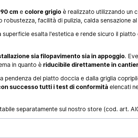
x90 cm
e
colore grigio
è realizzato utilizzando un
 robustezza, facilità di pulizia, calda sensazione al
 superficie esalta l'estetica e rende sicuro il piatt
stallazione sia filopavimento sia in appoggio
. Eve
lema in quanto è
riducibile direttamente in cantie
pendenza del piatto doccia e dalla griglia copripilet
on successo tutti i test di conformità
elencati n
abile separatamente sul nostro store (cod. art. A