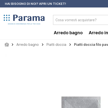
HAI BISOGNO DI NOI?
APRI UN TICKET!
 ricerca
Passa alla navigazione principale
Arredo bagno
Arredo i
Arredo bagno
Piatti doccia
Piatti doccia filo p
Salta la galleria di immagini