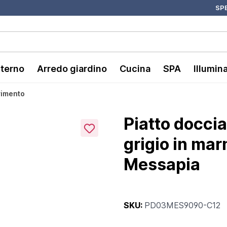
SPE
nterno
Arredo giardino
Cucina
SPA
Illumin
avimento
Piatto docci
grigio in mar
Messapia
SKU:
PD03MES9090-C12