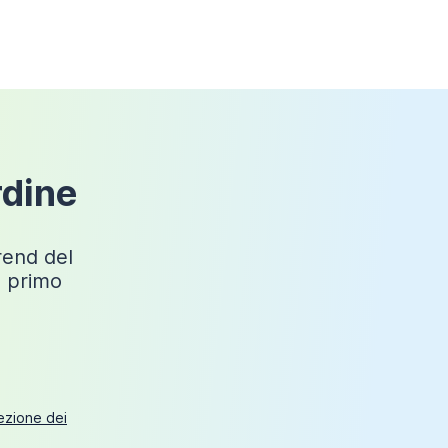
Marmoresina
Messapia
Sì
rdine
trend del
o primo
tezione dei