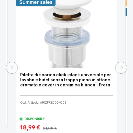
Fino a
Summer sales
B
249,98
30 euro
S
euro
Piletta di scarico click-clack universale per
P
lavabo e bidet senza troppo pieno in ottone
l
cromato e cover in ceramica bianca | Frera
Cod. Articolo: AI02FRE002-C03
Co
DISPONIBILE
18,99 €
1
21,00 €