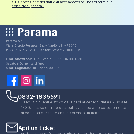
sulla protezione dei dati
e di aver accettato i nostri
termini e
condizioni generali
.
Parama S.r.l.
Viale Giorgio Perlasca, Snc - Nardò (LE) - 73048
P.IVA 05069970753 - Capitale Sociale 21.000€ i.v.
Orari Showroom:
Lun - Ven 9.00 -13 / 14.00-17.30
Sabato e Domenica chiuso
Orari Logistica:
Lun - Ven 9.00 - 16.00
0832-1835691
Il servizio clienti è attivo dal lunedì al venerdì dalle 09:00 alle
17.30. In caso di linee occupate, vi chiediamo cortesemente
di contattarci tramite chat o aprendo un ticket.
Apri un ticket
Aprire un ticket è il modo migliore per ricevere supporto dal