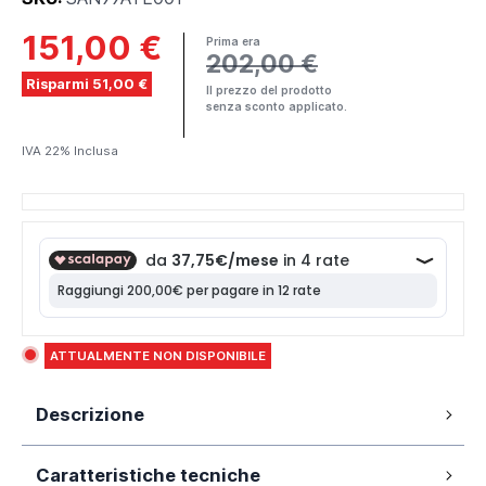
151,00 €
Prima era
202,00 €
Risparmi 51,00 €
Il prezzo del prodotto
senza sconto applicato.
IVA 22% Inclusa
ATTUALMENTE NON DISPONIBILE
Descrizione
Sogni un bagno di tendenza? La serie
Atene è qui
Caratteristiche tecniche
per te
! Con le sue
forme morbide e mai banali