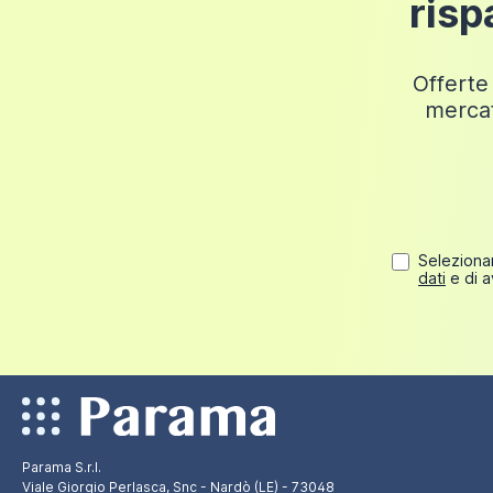
risp
Fino a 100 euro
12 euro
Fino a 150 euro
18 euro
Offerte 
mercat
Fino a 200 euro
24 euro
Fino a 249,98 euro
30 euro
Selezionan
dati
e di a
Parama S.r.l.
Viale Giorgio Perlasca, Snc - Nardò (LE) - 73048