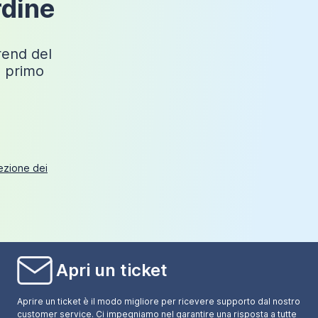
rdine
trend del
o primo
tezione dei
Apri un ticket
Aprire un ticket è il modo migliore per ricevere supporto dal nostro
customer service. Ci impegniamo nel garantire una risposta a tutte