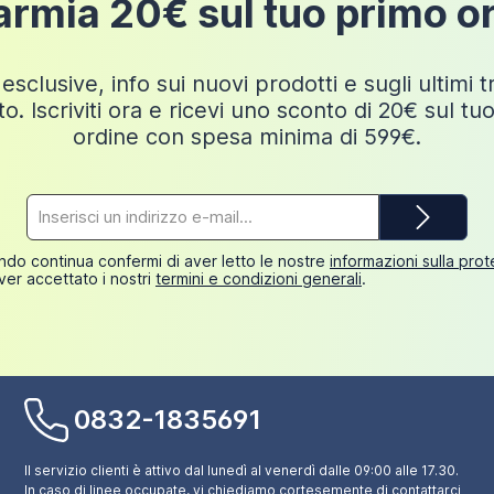
armia 20€ sul tuo primo o
esclusive, info sui nuovi prodotti e sugli ultimi 
o. Iscriviti ora e ricevi uno sconto di 20€ sul tu
ordine con spesa minima di 599€.
Indirizzo
e-
mail*
do continua confermi di aver letto le nostre
informazioni sulla pro
ver accettato i nostri
termini e condizioni generali
.
0832-1835691
Il servizio clienti è attivo dal lunedì al venerdì dalle 09:00 alle 17.30.
In caso di linee occupate, vi chiediamo cortesemente di contattarci