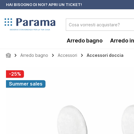
HAI BISOGNO DI NOI?
APRI UN TICKET!
 ricerca
Passa alla navigazione principale
Arredo bagno
Arredo i
Arredo bagno
Accessori
Accessori doccia
Salta la galleria di immagini
-25%
Summer sales