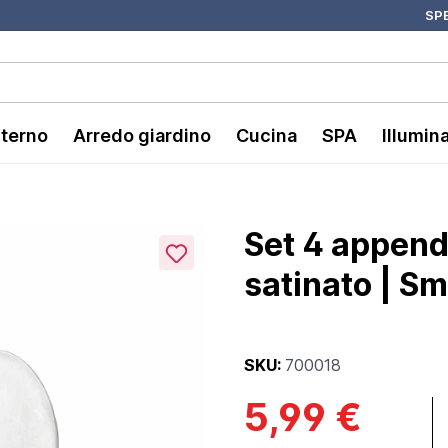
SPE
nterno
Arredo giardino
Cucina
SPA
Illumin
Set 4 appendi
satinato | Sm
SKU:
700018
5,99 €