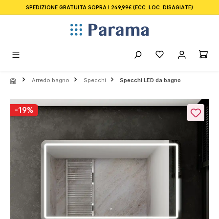
SPEDIZIONE GRATUITA SOPRA I 249,99€
(ECC. LOC. DISAGIATE)
nuto principale
Arredo bagno
Specchi
Specchi LED da bagno
Salta la galleria di immagini
-19%