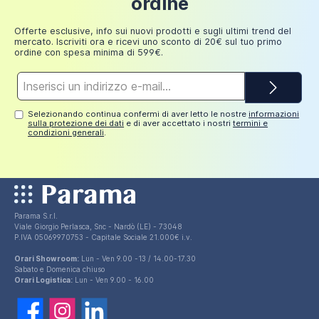
ordine
Aggiungi al carrello
249,98
30 euro
euro
Offerte esclusive, info sui nuovi prodotti e sugli ultimi trend del
mercato. Iscriviti ora e ricevi uno sconto di 20€ sul tuo primo
ordine con spesa minima di 599€.
Indirizzo
e-
mail*
Selezionando continua confermi di aver letto le nostre
informazioni
sulla protezione dei dati
e di aver accettato i nostri
termini e
condizioni generali
.
Parama S.r.l.
Viale Giorgio Perlasca, Snc - Nardò (LE) - 73048
P.IVA 05069970753 - Capitale Sociale 21.000€ i.v.
Orari Showroom:
Lun - Ven 9.00 -13 / 14.00-17.30
Sabato e Domenica chiuso
Orari Logistica:
Lun - Ven 9.00 - 16.00