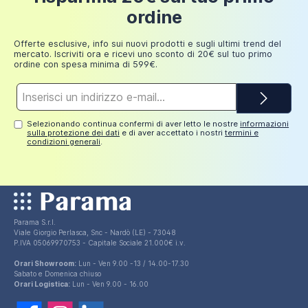
Fino a
ordine
249,98
30 euro
Aggiungi al carrello
euro
Offerte esclusive, info sui nuovi prodotti e sugli ultimi trend del
mercato. Iscriviti ora e ricevi uno sconto di 20€ sul tuo primo
ordine con spesa minima di 599€.
Indirizzo
e-
mail*
Selezionando continua confermi di aver letto le nostre
informazioni
sulla protezione dei dati
e di aver accettato i nostri
termini e
condizioni generali
.
Parama S.r.l.
Viale Giorgio Perlasca, Snc - Nardò (LE) - 73048
P.IVA 05069970753 - Capitale Sociale 21.000€ i.v.
Orari Showroom:
Lun - Ven 9.00 -13 / 14.00-17.30
Sabato e Domenica chiuso
Orari Logistica:
Lun - Ven 9.00 - 16.00