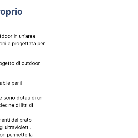
roprio
tdoor in un'area
oni e progettata per
progetto di outdoor
bile per il
one sono dotati di un
ecine di litri di
menti del prato
 ultravioletti.
 non permette la