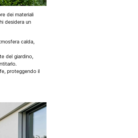
re dei materiali
chi desidera un
'atmosfera calda,
nte del giardino,
titarlo.
uffe, proteggendo il