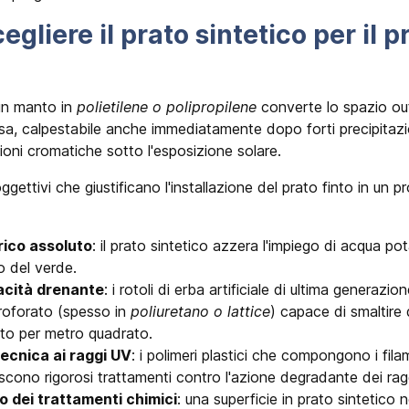
gliere il prato sintetico per il p
 un manto in
polietilene o polipropilene
converte lo spazio ou
esa, calpestabile anche immediatamente dopo forti precipitazi
ioni cromatiche sotto l'esposizione solare.
oggettivi che giustificano l'installazione del prato finto in un 
rico assoluto
: il prato sintetico azzera l'impiego di acqua pota
 del verde.
acità drenante
: i rotoli di erba artificiale di ultima generazi
roforato (spesso in
poliuretano o lattice
) capace di smaltire d
to per metro quadrato.
ecnica ai raggi UV
: i polimeri plastici che compongono i fila
scono rigorosi trattamenti contro l'azione degradante dei raggi
 dei trattamenti chimici
: una superficie in prato sintetico