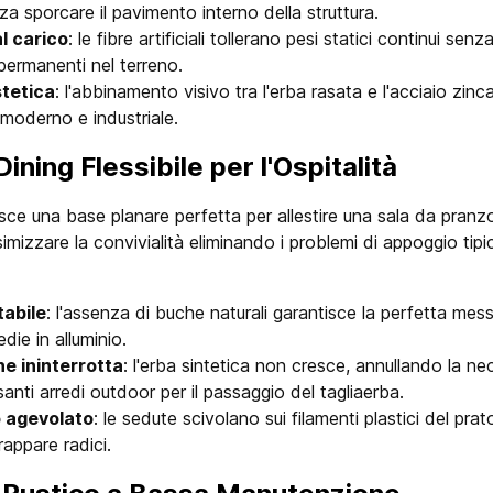
za sporcare il pavimento interno della struttura.
l carico
: le fibre artificiali tollerano pesi statici continui sen
permanenti nel terreno.
tetica
: l'abbinamento visivo tra l'erba rasata e l'acciaio zinc
 moderno e industriale.
Dining Flessibile per l'Ospitalità
nisce una base planare perfetta per allestire una sala da pranzo
imizzare la convivialità eliminando i problemi di appoggio tipici
tabile
: l'assenza di buche naturali garantisce la perfetta messa
edie in alluminio.
e ininterrotta
: l'erba sintetica non cresce, annullando la ne
anti arredi outdoor per il passaggio del tagliaerba.
 agevolato
: le sedute scivolano sui filamenti plastici del pra
trappare radici.