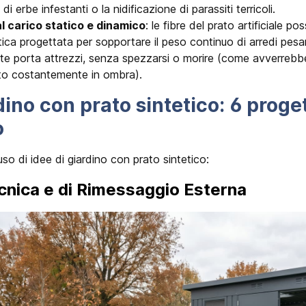
 di erbe infestanti o la nidificazione di parassiti terricoli.
l carico statico e dinamico
: le fibre del prato artificiale p
ica progettata per sopportare il peso continuo di arredi pesan
te porta attrezzi, senza spezzarsi o morire (come avverrebbe
uto costantemente in ombra).
dino con prato sintetico: 6 proget
o
so di idee di giardino con prato sintetico:
ecnica e di Rimessaggio Esterna