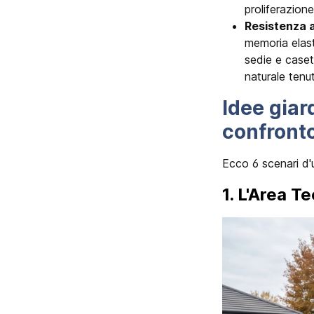
proliferazione
Resistenza a
memoria elast
sedie e caset
naturale ten
Idee giar
confront
Ecco 6 scenari d'u
1. L'Area T