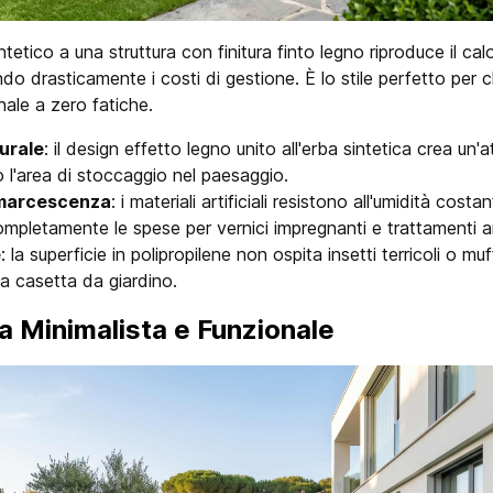
tetico a una struttura con finitura finto legno riproduce il calo
do drasticamente i costi di gestione. È lo stile perfetto per 
nale a zero fatiche.
urale
: il design effetto legno unito all'erba sintetica crea un
l'area di stoccaggio nel paesaggio.
 marcescenza
: i materiali artificiali resistono all'umidità costa
pletamente le spese per vernici impregnanti e trattamenti an
e
: la superficie in polipropilene non ospita insetti terricoli o m
la casetta da giardino.
ca Minimalista e Funzionale