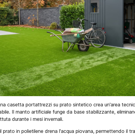
i una casetta portattrezzi su prato sintetico crea un'area tec
bile. Il manto artificiale funge da base stabilizzante, eliminand
attuta durante i mesi invernali.
 il prato in polietilene drena l'acqua piovana, permettendo il tra