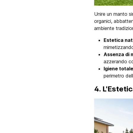
Unire un manto sin
organici, abbatten
ambiente tradizio
Estetica nat
mimetizzando 
Assenza di
azzerando com
Igiene total
perimetro del
4. L'Esteti