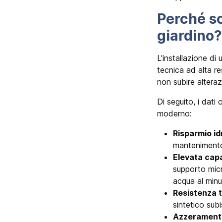
Perché sce
giardino?
L'installazione di
tecnica ad alta r
non subire alteraz
Di seguito, i dati 
moderno:
Risparmio id
mantenimento
Elevata cap
supporto mic
acqua al minu
Resistenza t
sintetico subi
Azzeramento