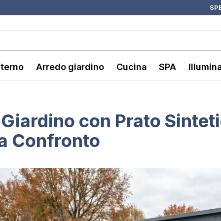
SPE
nterno
Arredo giardino
Cucina
SPA
Illumin
 Giardino con Prato Sintet
 a Confronto