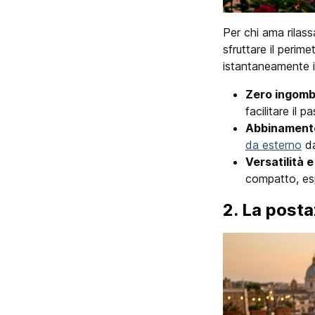
Per chi ama rilass
sfruttare il perim
istantaneamente i
Zero ingombr
facilitare il p
Abbinamento
da esterno
da
Versatilità e
compatto, esp
2. La posta