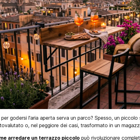
e per godersi l'aria aperta serva un parco? Spesso, un piccolo
tovalutato o, nel peggiore dei casi, trasformato in un magazz
me arredare un terrazzo piccolo
può rivoluzionare comple