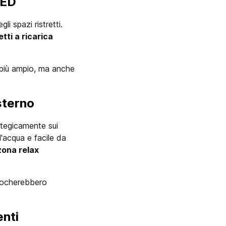
LED
i spazi ristretti.
etti a ricarica
o più ampio, ma anche
esterno
ategicamente sui
l'acqua e facile da
 zona relax
offocherebbero
enti