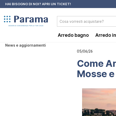
HAI BISOGNO DI NOI?
APRI UN TICKET!
 ricerca
Passa alla navigazione principale
Arredo bagno
Arredo i
News e aggiornamenti
05/06/26
Come Arr
Mosse e 