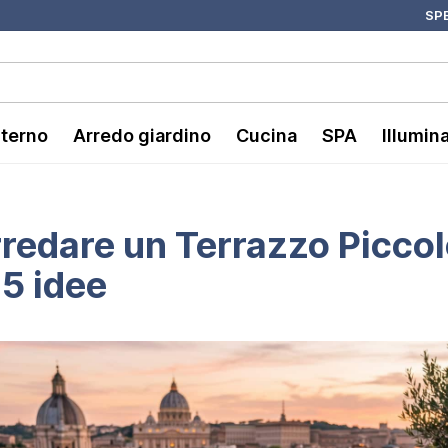
SPE
nterno
Arredo giardino
Cucina
SPA
Illumin
edare un Terrazzo Piccolo
5 idee