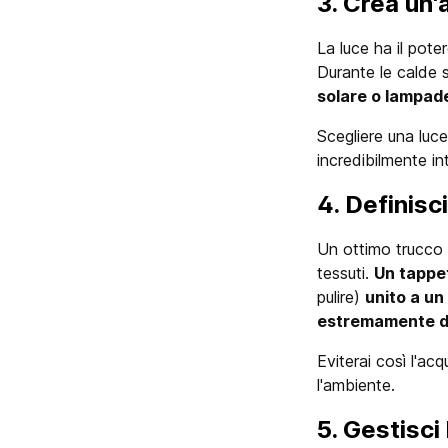
3. Crea un'
La luce ha il pote
Durante le calde 
solare o lampade
Scegliere una luc
incredibilmente in
4. Definisc
Un ottimo trucco 
tessuti.
Un tappe
pulire)
unito a un
estremamente d
Eviterai così l'ac
l'ambiente.
5. Gestisci