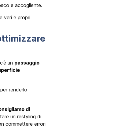
esco e accogliente.
e veri e propri
ottimizzare
 c’è un
passaggio
uperficie
per renderlo
onsigliamo di
 fare un restyling di
non commettere errori