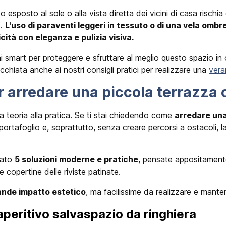
 esposto al sole o alla vista diretta dei vicini di casa rischi
o.
L'uso di paraventi leggeri in tessuto o di una vela ombr
cità con eleganza e pulizia visiva.
i smart per proteggere e sfruttare al meglio questo spazio in
occhiata anche ai nostri consigli pratici per realizzare una
vera
r arredare una piccola terrazza c
a teoria alla pratica. Se ti stai chiedendo come
arredare una
portafoglio e, soprattutto, senza creare percorsi a ostacoli, la
nato
5 soluzioni moderne e pratiche
, pensate appositamente 
le copertine delle riviste patinate.
ande impatto estetico
, ma facilissime da realizzare e mant
 aperitivo salvaspazio da ringhiera