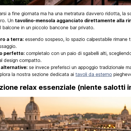
arsi a fine giornata ma ha una metratura davvero ridotta, la s
etro. Un
tavolino-mensola agganciato direttamente alla ri
l balcone in un piccolo bancone bar privato.
o a terra:
essendo sospeso, lo spazio calpestabile rimane t
assaggio.
 perfetto:
completalo con un paio di sgabelli alti, scegliend
l design compatto.
 alternative:
se invece preferisci un appoggio tradizionale 
lora la nostra sezione dedicata ai
tavoli da esterno
pieghevo
zione relax essenziale (niente salotti