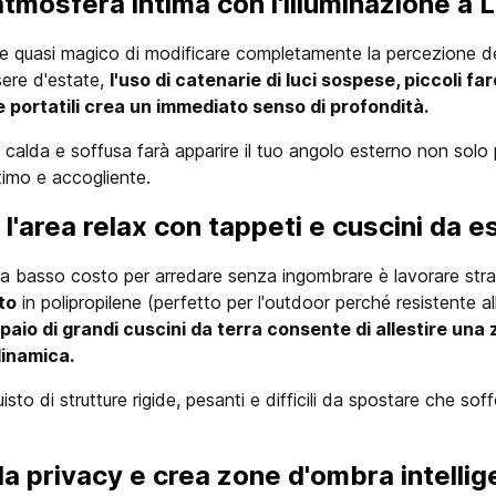
atmosfera intima con l'illuminazione a 
re quasi magico di modificare completamente la percezione degl
sere d'estate,
l'uso di catenarie di luci sospese, piccoli far
 portatili crea un immediato senso di profondità.
e calda e soffusa farà apparire il tuo angolo esterno non sol
timo e accogliente.
i l'area relax con tappeti e cuscini da 
a basso costo per arredare senza ingombrare è lavorare str
to
in polipropilene (perfetto per l'outdoor perché resistente al
 paio di grandi cuscini da terra consente di allestire una
inamica.
quisto di strutture rigide, pesanti e difficili da spostare che s
 la privacy e crea zone d'ombra intellig