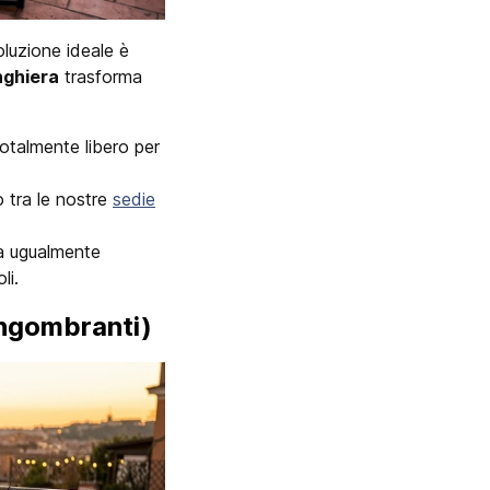
oluzione ideale è
nghiera
trasforma
otalmente libero per
o tra le nostre
sedie
ma ugualmente
li.
 ingombranti)