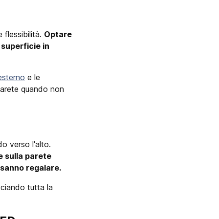
flessibilità.
Optare
 superficie in
esterno
e le
 parete quando non
o verso l'alto.
e sulla parete
 sanno regalare.
iando tutta la