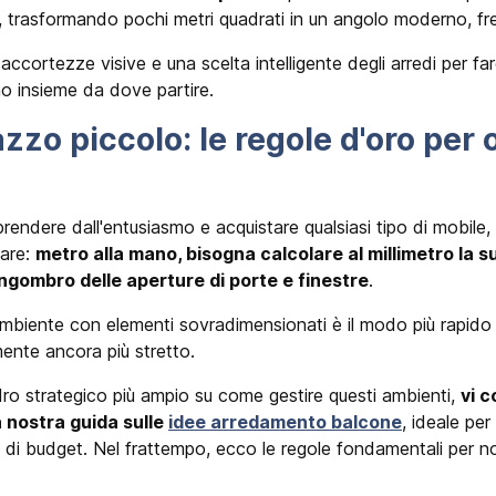
a, trasformando pochi metri quadrati in un angolo moderno, fr
accortezze visive e una scelta intelligente degli arredi per far
mo insieme da dove partire.
azzo piccolo: le regole d'oro per 
 prendere dall'entusiasmo e acquistare qualsiasi tipo di mobile,
are:
metro alla mano, bisogna calcolare al millimetro la s
'ingombro delle aperture di porte e finestre
.
ambiente con elementi sovradimensionati è il modo più rapido 
amente ancora più stretto.
ro strategico più ampio su come gestire questi ambienti,
vi c
 nostra guida sulle
idee arredamento balcone
, ideale per
po di budget. Nel frattempo, ecco le regole fondamentali per 