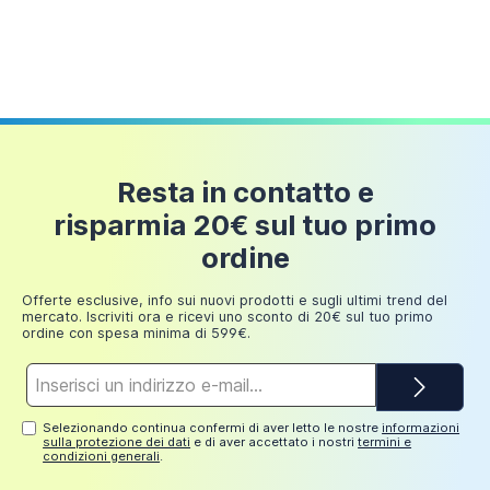
Trattamento Anticalcare:
perfetta combinazione con la finitura dei profili in
249,98
30 euro
alluminio.
euro
Installazione reversibile e tolleranza
E' possibile installarlo sia in un angolo destro sia in un
angolo sinistro. Sarete voi insieme al vostro installatore
Box doccia 70x130 cm scorrevole vetro
di fiducia, valutando le caratteristiche del vostro
temperato 6mm trasparente h190 | Lipari
Resta in contatto e
bagno, a deciderne la migliore collocazione all'interno
242,99 €
della stanza. Il montaggio è semplificato da un
risparmia 20€ sul tuo primo
dettagliato manuale d'uso e dai
profili in alluminio
ordine
regolabili
che permetteranno di concludere con
Aggiungi al carrello
successo l'installazione anche nel caso di un piccolo
Offerte esclusive, info sui nuovi prodotti e sugli ultimi trend del
fuorisquadro. La parete fissa del box doccia può
mercato. Iscriviti ora e ricevi uno sconto di 20€ sul tuo primo
ordine con spesa minima di 599€.
essere regolata da 67-69cm, mentre la porta
scorrevole può variare da 127,5-130cm. L'altezza è pari
Indirizzo
a 190cm.
e-
mail*
Selezionando continua confermi di aver letto le nostre
informazioni
sulla protezione dei dati
e di aver accettato i nostri
termini e
condizioni generali
.