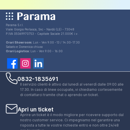
Parama S.r.l.
Viale Giorgio Perlasca, Snc - Nardò (LE) - 73048
P.IVA 05069970753 - Capitale Sociale 21.000€ i.v.
Orari Showroom:
Lun - Ven 9.00 -13 / 14.00-17.30
Sabato e Domenica chiuso
Orari Logistica:
Lun - Ven 9.00 - 16.00
0832-1835691
Il servizio clienti è attivo dal lunedì al venerdì dalle 09:00 alle
17.30. In caso di linee occupate, vi chiediamo cortesemente
di contattarci tramite chat o aprendo un ticket.
Apri un ticket
Aprire un ticket è il modo migliore per ricevere supporto dal
nostro customer service. Ci impegniamo nel garantire una
risposta a tutte le vostre richieste entro e non oltre 24/48