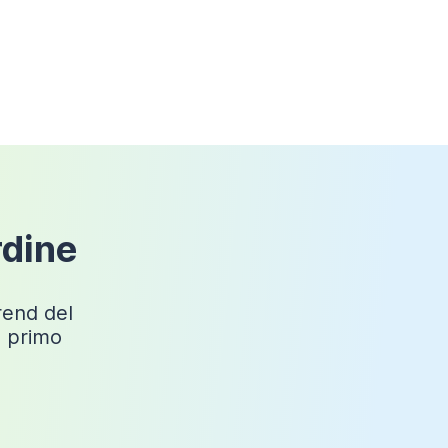
Rettangolare
Si
ABS
Tahiti
rdine
70cm
150cm
trend del
Cromato
o primo
8 roller
Angolare