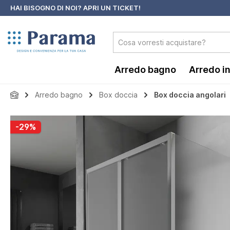
HAI BISOGNO DI NOI?
APRI UN TICKET!
 ricerca
Passa alla navigazione principale
Arredo bagno
Arredo i
Arredo bagno
Box doccia
Box doccia angolari
Salta la galleria di immagini
-29%