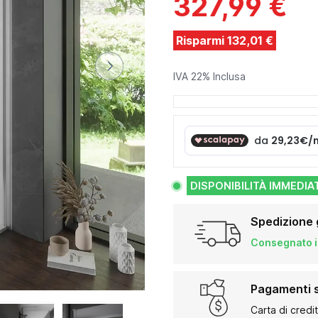
327,99 €
Risparmi 132,01 €
IVA 22% Inclusa
DISPONIBILITÀ IMMEDIA
Spedizione 
Consegnato in
Pagamenti s
Carta di credi