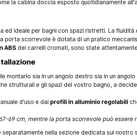
ome la cabina doccia esposto quotidianamente all'
ca ed ideale per bagni con spazi ristretti. La fluidit
 La porta scorrevole è dotata di un pratico meccan
in ABS
dei carrelli cromati, sono state attentament
stallazione
ile montarlo sia in un angolo destro sia in un angolo
che strutturali e gli spazi del vostro bagno, a decide
manuale d'uso e dai
profili in alluminio regolabili
che
da67-69 cm, mentre la porta scorrevole può essere
le separatamente nella sezione dedicata sul nostro s