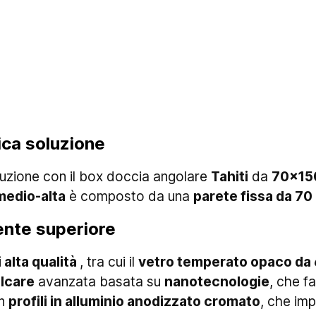
nica soluzione
luzione con il box doccia angolare
Tahiti
da
70x15
medio-alta
è composto da una
parete fissa da 70
ente superiore
i alta qualità
, tra cui il
vetro temperato opaco da
lcare
avanzata basata su
nanotecnologie
, che fa
on
profili in alluminio anodizzato cromato
, che imp