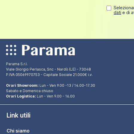
Selezionan
dati
e di a
Parama S.r.l.
Viale Giorgio Perlasca, Snc - Nardò (LE) - 73048
P.IVA 05069970753 - Capitale Sociale 21.000€ i.v.
Orari Showroom:
Lun - Ven 9.00 -13 / 14.00-17.30
Sabato e Domenica chiuso
Orari Logistica:
Lun - Ven 9.00 - 16.00
Link utili
Chi siamo