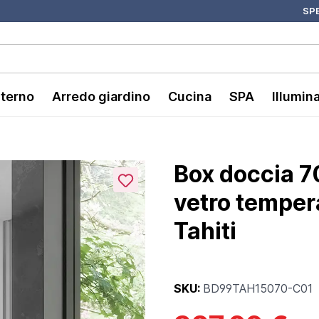
SPE
nterno
Arredo giardino
Cucina
SPA
Illumin
Box doccia 7
vetro temper
Tahiti
SKU:
BD99TAH15070-C01