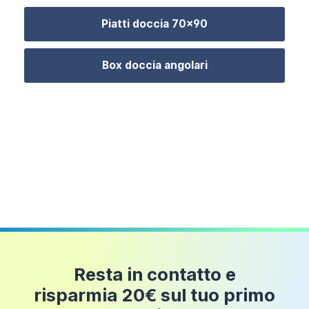
Fino a
Il
piatto doccia non è incluso
ma è
Piatti doccia 70x90
249,98
30 euro
acquistabile separatamente tra i tanti modelli
euro
disponibili nell'apposita sezione.
Box doccia angolari
Resta in contatto e
risparmia 20€ sul tuo primo