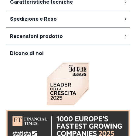
Caratteristiche tecniche
scorrevole e cristallo temperato 6mm
opaco h190 mod. Java
Spedizione e Reso
70x90cm
Dimensione:
Cristallo temperato ESG da 6mm opaco
La nostra azienda si impegna a elaborare
2 anni
Garanzia:
Profili squadrati in alluminio cromato
Recensioni prodotto
tempestivamente gli ordini ed affidarli al corriere,
garantendo la consegna entro
5-7 giorni lavorativi
Installazione reversibile
43 cm
Ingresso Utile:
dall'avvenuto pagamento. Si rende necessario chiarire
Dicono di noi
che i
tempi di consegna
esulano dalla nostra
Altezza 190cm
Scorrevole
Apertura:
responsabilità e sono da intendersi puramente
Regolazione: 67-69cm x 87-89cm
orientativi, poiché legati a fatti circostanziali. Eventi
Opaco
Finitura vetro:
quali, ad esempio, l'elevato traffico di merci sul
territorio nazionale in particolari periodi dell'anno (come
190cm
Il box doccia angolare 70x90cm mod. Java è la scelta
Altezza:
Natale, Black Friday e/o festività in genere) piuttosto
perfetta per chi sta cercando una cabina doccia con
che tumulti sindacali nel settore trasporti, possono
ottima qualità costruttiva
e
profili squadrati
per
6mm
incidere sulle predette tempistiche.
Cristalli Temperati:
un design moderno ed elegante, adatto ad ogni
tipologia di arredo bagno.
Il
reso
del prodotto è consentito
entro 14 giorni
67-69cm x 87-89cm
Tolleranza:
dalla data di consegna
dell'ordine a condizione che il
L'
apertura è con doppia anta scorrevole
e
prodotto non sia mai stato installato/utilizzato e che
Rettangolare