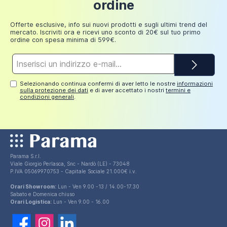
ordine
Offerte esclusive, info sui nuovi prodotti e sugli ultimi trend del
mercato. Iscriviti ora e ricevi uno sconto di 20€ sul tuo primo
ordine con spesa minima di 599€.
Indirizzo
e-
mail*
Selezionando continua confermi di aver letto le nostre
informazioni
sulla protezione dei dati
e di aver accettato i nostri
termini e
condizioni generali
.
Parama S.r.l.
Viale Giorgio Perlasca, Snc - Nardò (LE) - 73048
P.IVA 05069970753 - Capitale Sociale 21.000€ i.v.
Orari Showroom:
Lun - Ven 9.00 -13 / 14.00-17.30
Sabato e Domenica chiuso
Orari Logistica:
Lun - Ven 9.00 - 16.00