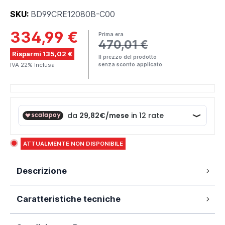
SKU:
BD99CRE12080B-C00
334,99 €
Prima era
470,01 €
Risparmi 135,02 €
Il prezzo del prodotto
IVA 22% Inclusa
senza sconto applicato.
ATTUALMENTE NON DISPONIBILE
Descrizione
Vetro temperato da 8mm Trasparente
Caratteristiche tecniche
Alluminio anodizzato nero opaco
Trattamento anticalcare