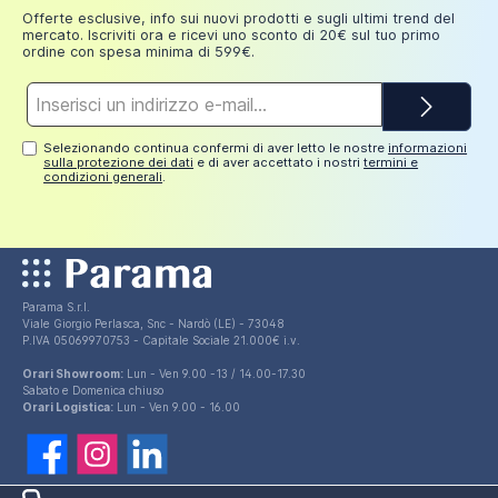
ambiente bagno.
euro
Offerte esclusive, info sui nuovi prodotti e sugli ultimi trend del
mercato. Iscriviti ora e ricevi uno sconto di 20€ sul tuo primo
ordine con spesa minima di 599€.
Indirizzo
e-
mail*
Selezionando continua confermi di aver letto le nostre
informazioni
sulla protezione dei dati
e di aver accettato i nostri
termini e
condizioni generali
.
Parama S.r.l.
Viale Giorgio Perlasca, Snc - Nardò (LE) - 73048
P.IVA 05069970753 - Capitale Sociale 21.000€ i.v.
Orari Showroom:
Lun - Ven 9.00 -13 / 14.00-17.30
Sabato e Domenica chiuso
Orari Logistica:
Lun - Ven 9.00 - 16.00