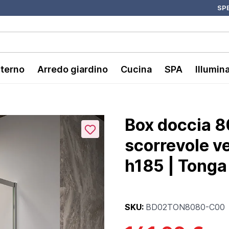
SPE
nterno
Arredo giardino
Cucina
SPA
Illumin
Box doccia 
scorrevole v
h185 | Tonga
SKU:
BD02TON8080-C00