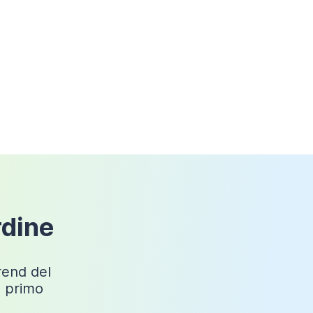
Si
ABS
Tonga
Cromato
16 roller
Angolare
No
rdine
trend del
o primo