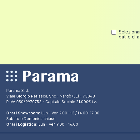
Selezionan
dati
e di a
Parama S.r.l.
Viale Giorgio Perlasca, Snc - Nardò (LE) - 73048
P.IVA 05069970753 - Capitale Sociale 21.000€ i.v.
Orari Showroom:
Lun - Ven 9.00 -13 / 14.00-17.30
Sabato e Domenica chiuso
Orari Logistica:
Lun - Ven 9.00 - 16.00