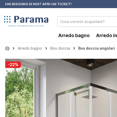
HAI BISOGNO DI NOI?
APRI UN TICKET!
 ricerca
Passa alla navigazione principale
Arredo bagno
Arredo i
Arredo bagno
Box doccia
Box doccia angolari
Salta la galleria di immagini
-22%