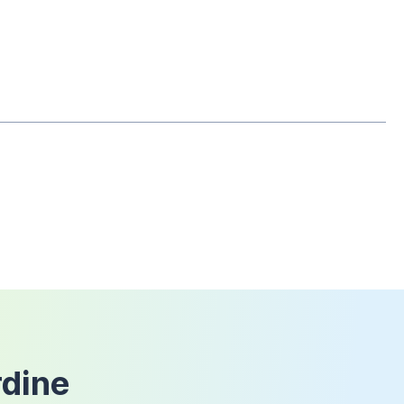
Opaco
che il prodotto non sia mai stato
190cm
6mm
66-70cm
ABS
Wislow
Cromato
Nicchia
rdine