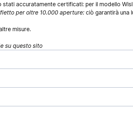
tati accuratamente certificati: per il modello Wisl
ietto per oltre 10.000 aperture:
ciò garantirà una 
ltre misure.
le su questo sito
stivamente gli ordini ed affidarli al corriere, gar
chiarire che i
tempi di consegna
esulano dalla nos
stanziali. Eventi quali, ad esempio, l'elevato traffico
 festività in genere) piuttosto che tumulti sindacali