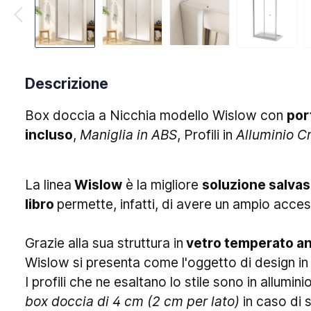
Descrizione
Box doccia a Nicchia modello Wislow con
por
incluso
,
Maniglia in ABS
, Profili in
Alluminio C
La linea
Wislow
è la migliore
soluzione salvas
libro
permette, infatti, di avere un ampio acces
Grazie alla sua struttura in
vetro temperato an
Wislow si presenta come l'oggetto di design in 
I profili che ne esaltano lo stile sono in allumi
box doccia di 4 cm (2 cm per lato)
in caso di 