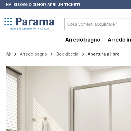
HAI BISOGNO DI NOI?
APRI UN TICKET!
 ricerca
Passa alla navigazione principale
Arredo bagno
Arredo i
Arredo bagno
Box doccia
Apertura a libro
Salta la galleria di immagini