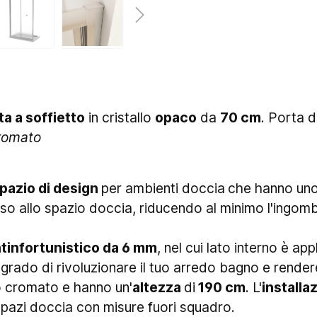
ta a soffietto
in cristallo
opaco
da
70 cm
. Porta 
romato
pazio di design
per ambienti doccia
che hanno un
so allo spazio doccia, riducendo al minimo l'ingomb
tinfortunistico da 6 mm
, nel cui lato interno è ap
grado di rivoluzionare il tuo arredo bagno e render
nio cromato e hanno un'
altezza
di
190 cm
. L'
installa
spazi doccia con misure fuori squadro.