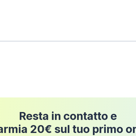
rni dalla data di consegna
dell'ordine a condizione 
pedizione
Resta in contatto e
armia 20€ sul tuo primo o