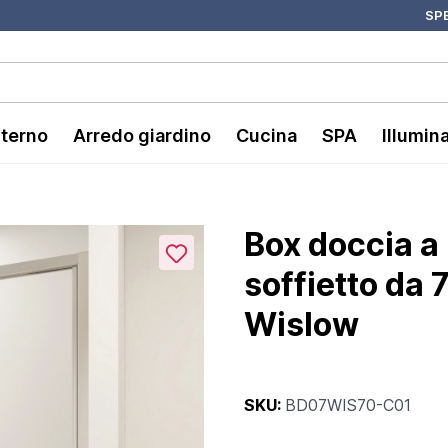
SPE
nterno
Arredo giardino
Cucina
SPA
Illumin
Box doccia a 
soffietto da 
Wislow
SKU:
BD07WIS70-C01