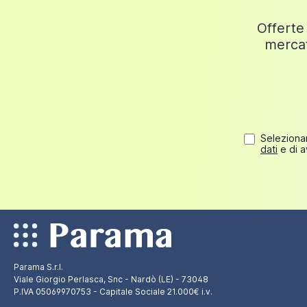
Offerte 
mercat
Selezionan
dati
e di a
Parama S.r.l.
Viale Giorgio Perlasca, Snc - Nardò (LE) - 73048
P.IVA 05069970753 - Capitale Sociale 21.000€ i.v.