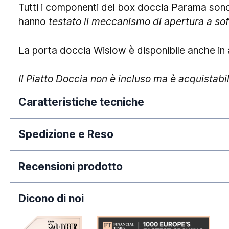
Tutti i componenti del box doccia Parama sono s
hanno
testato il meccanismo di apertura a soff
La porta doccia Wislow è disponibile anche in a
Il Piatto Doccia non è incluso ma è acquistabi
Caratteristiche tecniche
Spedizione e Reso
Dimensione:
La nostra azienda si impegna a elaborare tempe
Garanzia:
Recensioni prodotto
dall'avvenuto pagamento. Si rende necessario 
Ingresso Utile:
puramente orientativi, poiché legati a fatti circo
Dicono di noi
periodi dell'anno (come Natale, Black Friday e/o
Apertura:
predette tempistiche.