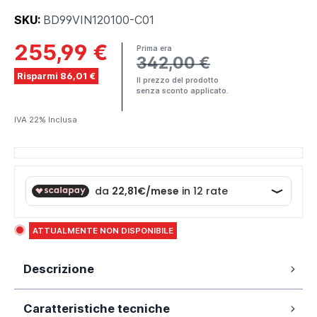
SKU:
BD99VIN120100-C01
255,99 €
Prima era
342,00 €
Risparmi 86,01 €
Il prezzo del prodotto
senza sconto applicato.
IVA 22% Inclusa
ATTUALMENTE NON DISPONIBILE
Descrizione
Box doccia angolare modello Vinagra 100x120 cm in
Caratteristiche tecniche
cristallo temperato antinfortunistico da 6 mm opaco