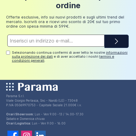
Fino a
ordine
249,98
30 euro
euro
Offerte esclusive, info sui nuovi prodotti e sugli ultimi trend del
mercato. Iscriviti ora e ricevi uno sconto di 20€ sul tuo primo
ordine con spesa minima di 599€.
Indirizzo
e-
mail*
Selezionando continua confermi di aver letto le nostre
informazioni
sulla protezione dei dati
e di aver accettato i nostri
termini e
condizioni generali
.
Parama S.r.l.
Viale Giorgio Perlasca, Snc - Nardò (LE) - 73048
P.IVA 05069970753 - Capitale Sociale 21.000€ i.v.
Orari Showroom:
Lun - Ven 9.00 -13 / 14.00-17.30
Sabato e Domenica chiuso
Orari Logistica:
Lun - Ven 9.00 - 16.00