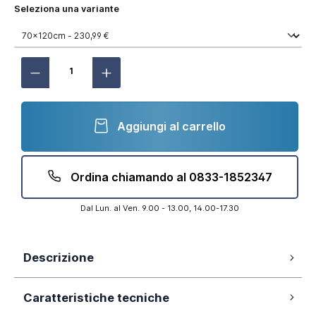
Seleziona una variante
Aggiungi al carrello
Ordina chiamando al 0833-1852347
Dal Lun. al Ven. 9.00 - 13.00, 14.00-17.30
Descrizione
Vetro temperato ESG trasparente da 6mm
Caratteristiche tecniche
Trattamento anticalcare