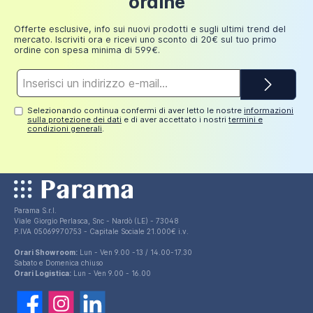
ordine
applicato uno speciale
trattamento anticalcare
249,98
30 euro
basato su moderne
nanotecnologie
grazie a cui i
Aggiungi al carrello
euro
Offerte esclusive, info sui nuovi prodotti e sugli ultimi trend del
residui di acqua e sapone scivolano velocemente
mercato. Iscriviti ora e ricevi uno sconto di 20€ sul tuo primo
lungo la superficie, facilitando la pulizia ed eliminando le
ordine con spesa minima di 599€.
antiestetiche macchie formate dal calcare dopo la
Indirizzo
doccia.
e-
mail*
Il piatto doccia non è incluso ma acquistabile
Selezionando continua confermi di aver letto le nostre
informazioni
sulla protezione dei dati
e di aver accettato i nostri
termini e
separatamente nell'apposita sezione presente sul
condizioni generali
.
nostro store online.
Parama S.r.l.
Viale Giorgio Perlasca, Snc - Nardò (LE) - 73048
P.IVA 05069970753 - Capitale Sociale 21.000€ i.v.
Orari Showroom:
Lun - Ven 9.00 -13 / 14.00-17.30
Sabato e Domenica chiuso
Orari Logistica:
Lun - Ven 9.00 - 16.00