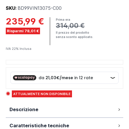
SKU:
BD99VIN13075-C00
235,99 €
Prima era
314,00 €
Risparmi 78,01 €
Il prezzo del prodotto
senza sconto applicato.
IVA 22% Inclusa
ATTUALMENTE NON DISPONIBILE
Descrizione
Box doccia angolare modello Vinagra 75x130 cm in
Caratteristiche tecniche
cristallo temperato antinfortunistico da 6 mm