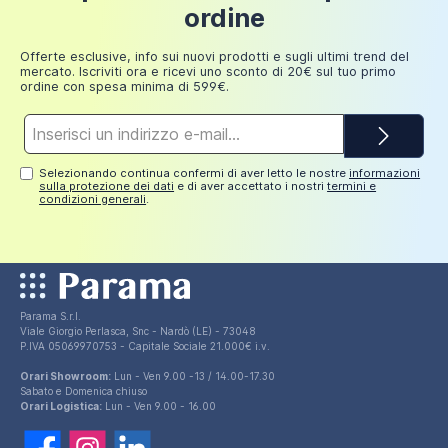
Fino a
ordine
249,98
30 euro
euro
Offerte esclusive, info sui nuovi prodotti e sugli ultimi trend del
mercato. Iscriviti ora e ricevi uno sconto di 20€ sul tuo primo
ordine con spesa minima di 599€.
Indirizzo
e-
mail*
Selezionando continua confermi di aver letto le nostre
informazioni
sulla protezione dei dati
e di aver accettato i nostri
termini e
condizioni generali
.
Parama S.r.l.
Viale Giorgio Perlasca, Snc - Nardò (LE) - 73048
P.IVA 05069970753 - Capitale Sociale 21.000€ i.v.
Orari Showroom:
Lun - Ven 9.00 -13 / 14.00-17.30
Sabato e Domenica chiuso
Orari Logistica:
Lun - Ven 9.00 - 16.00