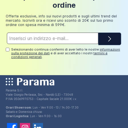
Fino a
ordine
249,98
30 euro
euro
Offerte esclusive, info sui nuovi prodotti e sugli ultimi trend del
mercato. Iscriviti ora e ricevi uno sconto di 20€ sul tuo primo
ordine con spesa minima di 599€.
Indirizzo
e-
mail*
Selezionando continua confermi di aver letto le nostre
informazioni
sulla protezione dei dati
e di aver accettato i nostri
termini e
condizioni generali
.
Parama S.r.l.
Viale Giorgio Perlasca, Snc - Nardò (LE) - 73048
P.IVA 05069970753 - Capitale Sociale 21.000€ i.v.
Orari Showroom:
Lun - Ven 9.00 -13 / 14.00-17.30
Sabato e Domenica chiuso
Orari Logistica:
Lun - Ven 9.00 - 16.00