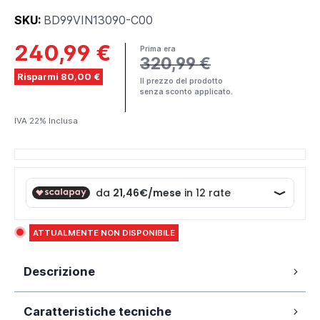
SKU:
BD99VIN13090-C00
240,99 €
Prima era
320,99 €
Risparmi 80,00 €
Il prezzo del prodotto
senza sconto applicato.
IVA 22% Inclusa
ATTUALMENTE NON DISPONIBILE
Descrizione
Box doccia angolare modello Vinagra 90x130 cm in
Caratteristiche tecniche
cristallo temperato antinfortunistico da 6 mm