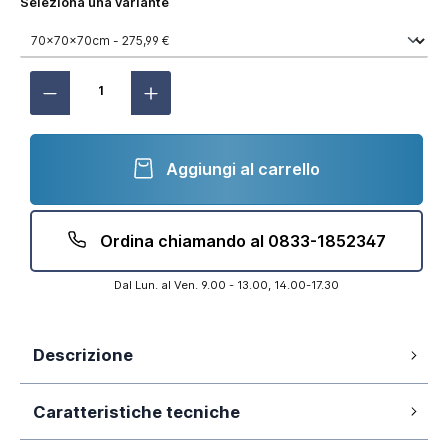
Seleziona una variante
Aggiungi al carrello
Ordina chiamando al 0833-1852347
Dal Lun. al Ven. 9.00 - 13.00, 14.00-17.30
Descrizione
Box doccia cromato 3 lati 70x70x70 cm
Caratteristiche tecniche
con doppio scorrevole h190 cm e vetro
trasparente mod. Tremiti