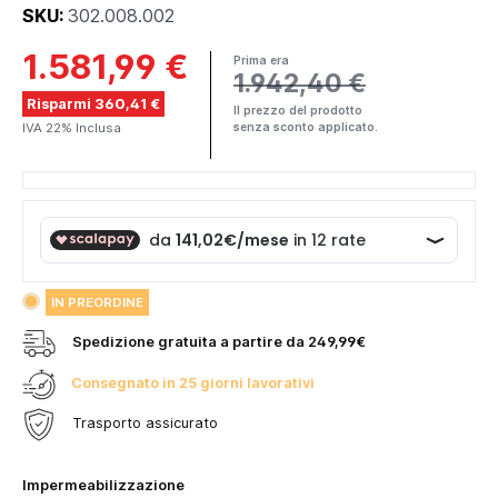
SKU:
302.008.002
1.581,99 €
Prima era
1.942,40 €
Risparmi 360,41 €
Il prezzo del prodotto
IVA 22% Inclusa
senza sconto applicato.
IN PREORDINE
Spedizione gratuita a partire da 249,99€
Consegnato in 25 giorni lavorativi
Trasporto assicurato
Seleziona
Impermeabilizzazione