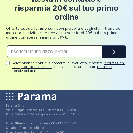
1.581,99 €
L’impermeabilizzazione del tetto non è
risparmia 20€ sul tuo primo
inclusa.
Fino a
ordine
Aggiungi al carrello
249,98
30 euro
euro
Offerte esclusive, info sui nuovi prodotti e sugli ultimi trend del
mercato. Iscriviti ora e ricevi uno sconto di 20€ sul tuo primo
ordine con spesa minima di 599€.
Indirizzo
e-
mail*
Selezionando continua confermi di aver letto le nostre
informazioni
sulla protezione dei dati
e di aver accettato i nostri
termini e
condizioni generali
.
Parama S.r.l.
Viale Giorgio Perlasca, Snc - Nardò (LE) - 73048
P.IVA 05069970753 - Capitale Sociale 21.000€ i.v.
Orari Showroom:
Lun - Ven 9.00 -13 / 14.00-17.30
Sabato e Domenica chiuso
Orari Logistica:
Lun - Ven 9.00 - 16.00