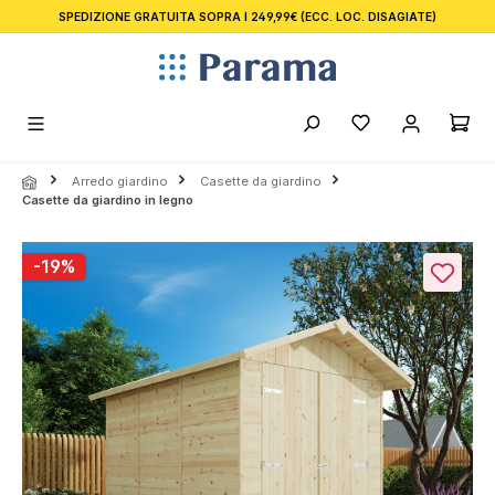
SPEDIZIONE GRATUITA SOPRA I 249,99€
(ECC. LOC. DISAGIATE)
nuto principale
Arredo giardino
Casette da giardino
Casette da giardino in legno
Salta la galleria di immagini
-19%