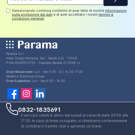
mail*
Selezionando continua confermi di aver letto le nostre
informazioni
sulla protezione dei dati
e di aver accettato i nostri
termini e
condizioni generali
.
Parama S.r.l.
Viale Giorgio Perlasca, Snc - Nardò (LE) - 73048
P.IVA 05069970753 - Capitale Sociale 21.000€ i.v.
Orari Showroom:
Lun - Ven 9.00 -13 / 14.00-17.30
Sabato e Domenica chiuso
Orari Logistica:
Lun - Ven 9.00 - 16.00
0832-1835691
Il servizio clienti è attivo dal lunedì al venerdì dalle 09:00 alle
17.30. In caso di linee occupate, vi chiediamo cortesemente
di contattarci tramite chat o aprendo un ticket.