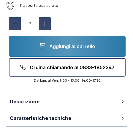
Trasporto assicurato
Aggiungi al carrello
Ordina chiamando al 0833-1852347
Dal Lun. al Ven. 9.00 - 13.00, 14.00-17.30
Descrizione
Ceramica bianca smaltata
Caratteristiche tecniche
Design squadrato contemporaneo
Sedile soft-close