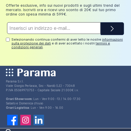
Aggiungi al carrello
euro
Offerte esclusive, info sui nuovi prodotti e sugli ultimi trend del
mercato. Iscriviti ora e ricevi uno sconto di 20€ sul tuo primo
ordine con spesa minima di 599€.
Indirizzo
e-
mail*
Selezionando continua confermi di aver letto le nostre
informazioni
sulla protezione dei dati
e di aver accettato i nostri
termini e
condizioni generali
.
Parama S.r.l.
Viale Giorgio Perlasca, Snc - Nardò (LE) - 73048
P.IVA 05069970753 - Capitale Sociale 21.000€ i.v.
Orari Showroom:
Lun - Ven 9.00 -13 / 14.00-17.30
Sabato e Domenica chiuso
Orari Logistica:
Lun - Ven 9.00 - 16.00