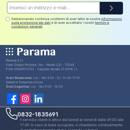
Indirizzo
e-
mail*
Selezionando continua confermi di aver letto le nostre
informazioni
sulla protezione dei dati
e di aver accettato i nostri
termini e
condizioni generali
.
Parama S.r.l.
Viale Giorgio Perlasca, Snc - Nardò (LE) - 73048
P.IVA 05069970753 - Capitale Sociale 21.000€ i.v.
Orari Showroom:
Lun - Ven 9.00 -13 / 14.00-17.30
Sabato e Domenica chiuso
Orari Logistica:
Lun - Ven 9.00 - 16.00
0832-1835691
Il servizio clienti è attivo dal lunedì al venerdì dalle 09:00 alle
17.30. In caso di linee occupate, vi chiediamo cortesemente