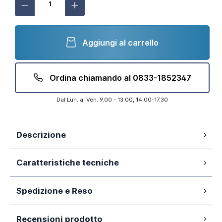
Aggiungi al carrello
Ordina chiamando al 0833-1852347
Dal Lun. al Ven. 9.00 - 13.00, 14.00-17.30
Descrizione
PVC di alta qualità
Caratteristiche tecniche
Compatibili con vetri da 6mm a 8mm
Tagliabili a misura
Baffo da 16mm
Spedizione e Reso
16mm
Aletta:
Imballo ultra-resistente
Massima tenuta con Sealify
La nostra azienda si impegna a elaborare
Ad incastro su anta
Fissaggio:
Recensioni prodotto
tempestivamente gli ordini ed affidarli al corriere,