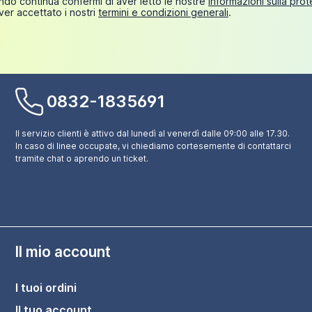
do continua confermi di aver letto le nostre
informazioni sulla pro
ver accettato i nostri
termini e condizioni generali
.
0832-1835691
Il servizio clienti è attivo dal lunedì al venerdì dalle 09:00 alle 17.30.
In caso di linee occupate, vi chiediamo cortesemente di contattarci
tramite chat o aprendo un ticket.
Il mio account
I tuoi ordini
Il tuo account