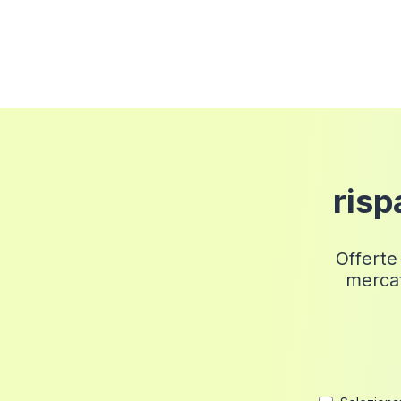
Importo Ordine
Costi di S
Fino a 50 euro
6 euro
Fino a 100 euro
12 euro
Fino a 150 euro
18 euro
Fino a 200 euro
24 euro
risp
Fino a 249,98 euro
30 euro
Offerte 
mercat