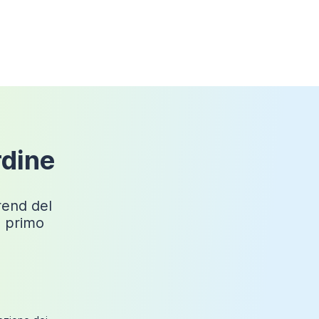
rdine
trend del
o primo