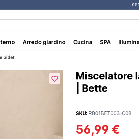
SPE
nterno
Arredo giardino
Cucina
SPA
Illumin
e bidet
Miscelatore 
| Bette
SKU:
RB01BET003-C08
56,99 €