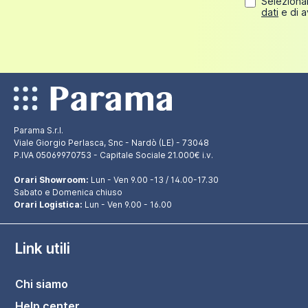
Selezionan
dati
e di a
Parama S.r.l.
Viale Giorgio Perlasca, Snc - Nardò (LE) - 73048
P.IVA 05069970753 - Capitale Sociale 21.000€ i.v.
Orari Showroom:
Lun - Ven 9.00 -13 / 14.00-17.30
Sabato e Domenica chiuso
Orari Logistica:
Lun - Ven 9.00 - 16.00
Link utili
Chi siamo
Help center