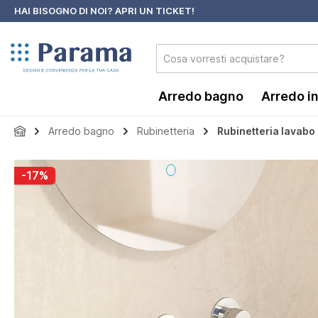
HAI BISOGNO DI NOI?
APRI UN TICKET!
 ricerca
Passa alla navigazione principale
Arredo bagno
Arredo i
Arredo bagno
Rubinetteria
Rubinetteria lavabo 
Salta la galleria di immagini
-17%