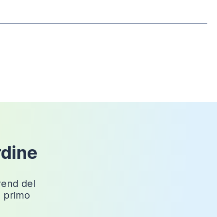
Rovere scuro
Opaco
Gola
MDF
Tigua
Non incluso
rdine
Sospeso
trend del
o primo