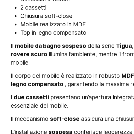
2 cassetti
Chiusura soft-close
Mobile realizzato in MDF
Top in legno compensato
Il
mobile da bagno sospeso
della serie
Tigua
rovere scuro
illumina l’ambiente, mentre il fro
mobile.
Il corpo del mobile è realizzato in robusto
MDF
legno compensato
, garantendo la massima re
I
due cassetti
presentano un’apertura integrata
essenziale del mobile.
Il meccanismo
soft-close
assicura una chiusur
L’installazione
sospesa
conferisce leggerezza a