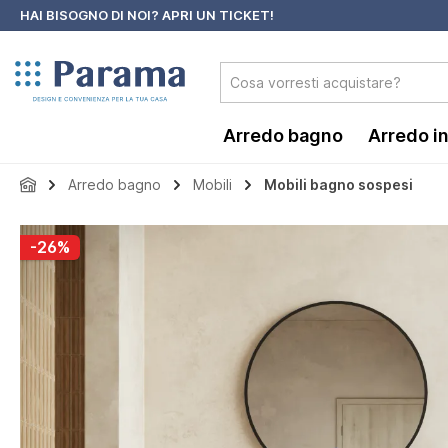
HAI BISOGNO DI NOI?
APRI UN TICKET!
 ricerca
Passa alla navigazione principale
Arredo bagno
Arredo i
Arredo bagno
Mobili
Mobili bagno sospesi
Salta la galleria di immagini
-26%