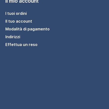
Il mio account
I tuoi ordini
Il tuo account
Modalità di pagamento
Indirizzi
Effettua un reso
scuro cannettato con top | Tigua