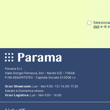
Selezionan
dati
e di a
Parama S.r.l.
Viale Giorgio Perlasca, Snc - Nardò (LE) - 73048
P.IVA 05069970753 - Capitale Sociale 21.000€ i.v.
Orari Showroom:
Lun - Ven 9.00 -13 / 14.00-17.30
Sabato e Domenica chiuso
Orari Logistica:
Lun - Ven 9.00 - 16.00