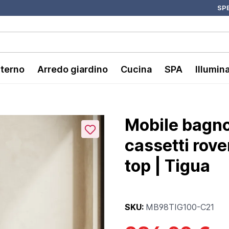
SPE
nterno
Arredo giardino
Cucina
SPA
Illumin
Mobile bagn
cassetti rov
top | Tigua
SKU:
MB98TIG100-C21