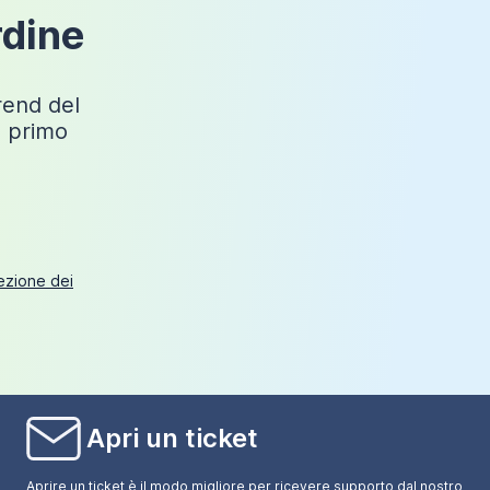
rdine
Non incluso
Sospeso
trend del
o primo
tezione dei
Apri un ticket
Aprire un ticket è il modo migliore per ricevere supporto dal nostro