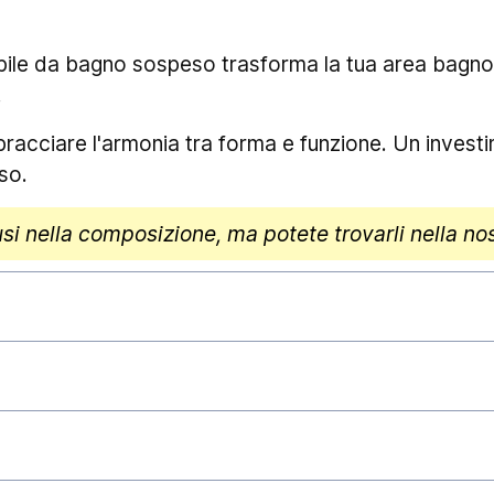
bile da bagno sospeso trasforma la tua area bagno 
.
racciare l'armonia tra forma e funzione. Un investim
so.
usi nella composizione, ma potete trovarli nella no
stivamente gli ordini ed affidarli al corriere, gar
chiarire che i
tempi di consegna
esulano dalla nos
stanziali. Eventi quali, ad esempio, l'elevato traffico