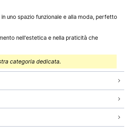
in uno spazio funzionale e alla moda, perfetto
ento nell'estetica e nella praticità che
stra categoria dedicata.
60cm
antendo la consegna entro
5-7 giorni lavorativi
Bianco lucido
tra responsabilità e sono da intendersi
A muro - incluso
 di merci sul territorio nazionale in particolari