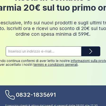
armia 20€ sul tuo primo o
esclusive, info sui nuovi prodotti e sugli ultimi 
o. Iscriviti ora e ricevi uno sconto di 20€ sul tu
ordine con spesa minima di 599€.
Indirizzo
e-
mail*
do continua confermi di aver letto le nostre
informazioni sulla pro
ver accettato i nostri
termini e condizioni generali
.
0832-1835691
Il servizio clienti è attivo dal lunedì al venerdì dalle 09:00 alle 17.30.