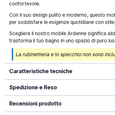
confortevole.
Con il suo design pulito e moderno, questo mo
per soddisfare le esigenze quotidiane con stile
Scegliere il nostro mobile Ardenne significa abb
trasforma il tuo bagno in uno spazio di puro lus
La rubinetteria e lo specchio non sono incl
Caratteristiche tecniche
Spedizione e Reso
Dimensione:
La nostra azienda si impegna a elaborare tempe
Finitura lavabo:
Recensioni prodotto
dall'avvenuto pagamento. Si rende necessario 
Fissaggio:
puramente orientativi, poiché legati a fatti circo