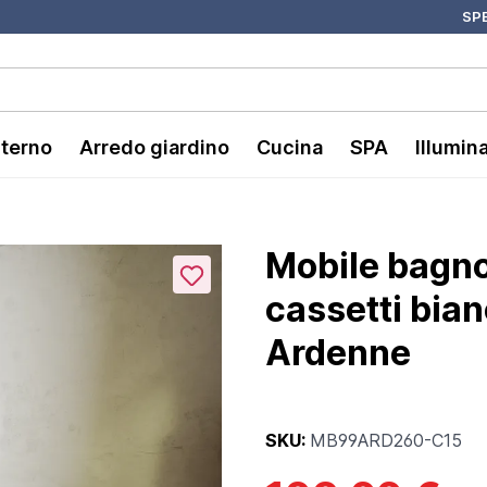
SPE
nterno
Arredo giardino
Cucina
SPA
Illumin
Mobile bagn
cassetti bia
Ardenne
SKU:
MB99ARD260-C15