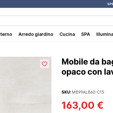
SPE
nterno
Arredo giardino
Cucina
SPA
Illumin
Mobile da b
opaco con la
SKU:
MB99ALB60-C15
163,00 €