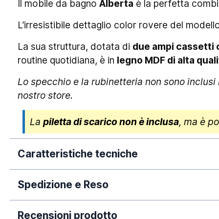
Il mobile da bagno
Alberta
è la perfetta comb
L’irresistibile dettaglio color rovere del model
La sua struttura, dotata di
due ampi cassetti 
routine quotidiana, è in
legno MDF di alta quali
Lo specchio e la rubinetteria non sono inclus
nostro store.
La
piletta di scarico non è inclusa
, ma è po
Caratteristiche tecniche
Spedizione e Reso
Dimensione:
La nostra azienda si impegna a elaborare tempe
Finitura lavabo:
Recensioni prodotto