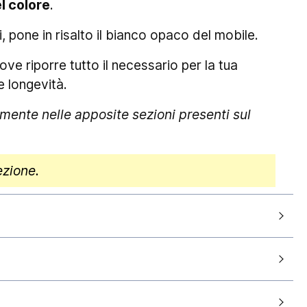
l colore
.
i, pone in risalto il bianco opaco del mobile.
e riporre tutto il necessario per la tua
e longevità.
mente nelle apposite sezioni presenti sul
ezione.
60cm
antendo la consegna entro
5-7 giorni lavorativi
Bianco lucido