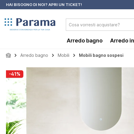
HAI BISOGNO DI NOI?
APRI UN TICKET!
 ricerca
Passa alla navigazione principale
Arredo bagno
Arredo i
Arredo bagno
Mobili
Mobili bagno sospesi
Salta la galleria di immagini
-41%