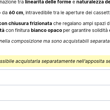
inazione tra
linearità delle forme
e
naturalezza de
lo da
60 cm
, intravedibile tra le aperture dei cassett
con chiusura frizionata
che regalano ampi spazi dov
tà
con finitura
bianco opaco
per garantire solidità 
i nella composizione ma sono acquistabili separata
ssibile acquistarla separatamente nell'apposita s
stivamente gli ordini ed affidarli al corriere, gar