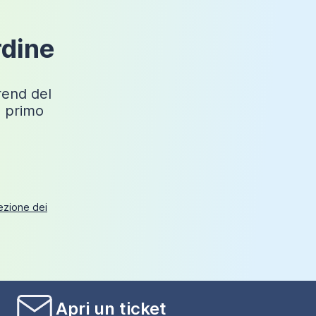
Non incluso
Sospeso
rdine
trend del
o primo
tezione dei
Apri un ticket