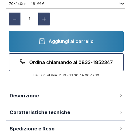
Aggiungi al carrello
Ordina chiamando al 0833-1852347
Dal Lun. al Ven. 9.00 - 13.00, 14.00-17.30
Descrizione
Piatto doccia 70x140 cm mod. Spanios in
Caratteristiche tecniche
SMC effetto pietra colore nero altezza
3,6cm e cover nera
Spedizione e Reso
Si
Antiscivolo: