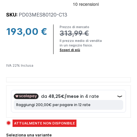
SKU:
PD03MES80120-C13
Prezzo di mercato
193,00 €
313,99 €
×
Il prezzo medio di vendita
in un negozio fisico.
Making
Scopri di più
Everything
Affordable
IVA 22% Inclusa
Parama è un
brand DTC
(Direct-to-
consumer) ciò
significa che
produciamo e
spediamo
direttamente a
ATTUALMENTE NON DISPONIBILE
te
prodotti di
alta qualità
al
Seleziona una variante