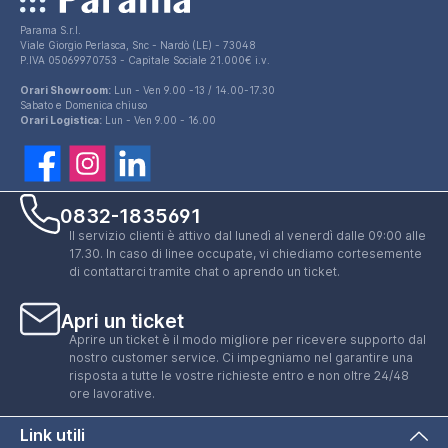
Parama S.r.l.
Viale Giorgio Perlasca, Snc - Nardò (LE) - 73048
P.IVA 05069970753 - Capitale Sociale 21.000€ i.v.
Orari Showroom:
Lun - Ven 9.00 -13 / 14.00-17.30
Sabato e Domenica chiuso
Orari Logistica:
Lun - Ven 9.00 - 16.00
0832-1835691
Il servizio clienti è attivo dal lunedì al venerdì dalle 09:00 alle
17.30. In caso di linee occupate, vi chiediamo cortesemente
di contattarci tramite chat o aprendo un ticket.
Apri un ticket
Aprire un ticket è il modo migliore per ricevere supporto dal
nostro customer service. Ci impegniamo nel garantire una
risposta a tutte le vostre richieste entro e non oltre 24/48
ore lavorative.
Link utili