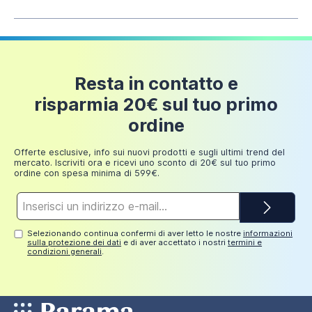
sottoposto ed ha
superato con successo tutti i
test di conformità
elencati nella normativa UNI EN
Fino a
18 euro
14527:2019 (marchiatura CE).
150 euro
Piatto doccia 80x120cm effetto pietra nero
La
piletta di scarico non è inclusa
ma è acquistabile
antracite in marmoresina e gel coat | Messapia
Fino a
24 euro
separatamente sul nostro store (cod. art.
Resta in contatto e
200 euro
193,00 €
AI01DRA001).
risparmia 20€ sul tuo primo
Fino a
ordine
249,98
30 euro
euro
Offerte esclusive, info sui nuovi prodotti e sugli ultimi trend del
mercato. Iscriviti ora e ricevi uno sconto di 20€ sul tuo primo
ordine con spesa minima di 599€.
Indirizzo
e-
mail*
Selezionando continua confermi di aver letto le nostre
informazioni
sulla protezione dei dati
e di aver accettato i nostri
termini e
condizioni generali
.