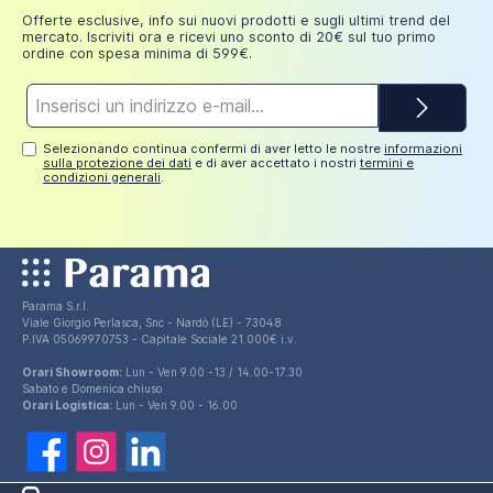
Offerte esclusive, info sui nuovi prodotti e sugli ultimi trend del
mercato. Iscriviti ora e ricevi uno sconto di 20€ sul tuo primo
ordine con spesa minima di 599€.
Indirizzo
e-
mail*
Selezionando continua confermi di aver letto le nostre
informazioni
sulla protezione dei dati
e di aver accettato i nostri
termini e
condizioni generali
.
Parama S.r.l.
Viale Giorgio Perlasca, Snc - Nardò (LE) - 73048
P.IVA 05069970753 - Capitale Sociale 21.000€ i.v.
Orari Showroom:
Lun - Ven 9.00 -13 / 14.00-17.30
Sabato e Domenica chiuso
Orari Logistica:
Lun - Ven 9.00 - 16.00