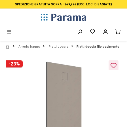
SPEDIZIONE GRATUITA SOPRA I 249,99€
(ECC. LOC. DISAGIATE)
nuto principale
Arredo bagno
Piatti doccia
Piatti doccia filo pavimento
Salta la galleria di immagini
-23%