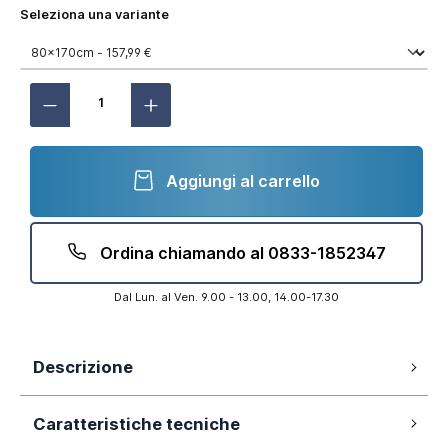
Seleziona una variante
Aggiungi al carrello
Ordina chiamando al 0833-1852347
Dal Lun. al Ven. 9.00 - 13.00, 14.00-17.30
Descrizione
Dimensione: 80x170 cm
Caratteristiche tecniche
Colore: marrone effetto pietra