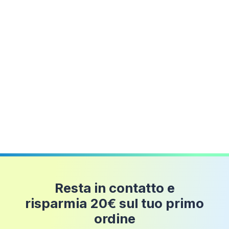
dell'ambiente doccia. L'ampia
varietà di colorazioni
249,98
30 euro
disponibili
(
Bianco, Nero, Avorio, Grigio, marrone,
euro
Marmo bianco, Grigio cemento
) rende Samos il
perfetto elemento di arredo per il tuo ambiente bagno.
Si prega di notare che la piletta di scarico non
è inclusa nella confezione del prodotto ma è
acquistabile separatamente nell'apposita
sezione dedicata (Cod. Prodotto:
AI01DRA002).
Resta in contatto e
risparmia 20€ sul tuo primo
ordine