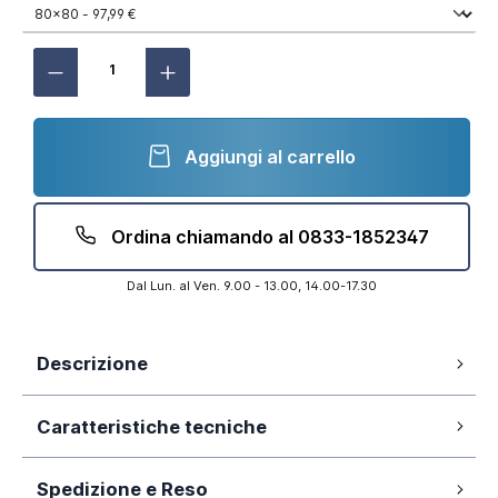
Aggiungi al carrello
Ordina chiamando al 0833-1852347
Dal Lun. al Ven. 9.00 - 13.00, 14.00-17.30
Descrizione
Piatto doccia 80x80 cm mod. Spanios in
Caratteristiche tecniche
SMC effetto pietra colore bianco altezza
3,6cm e cover bianca
Spedizione e Reso
Si
Antiscivolo: