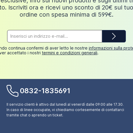
esclusive, info sui nuovi prodotti e sugli ultimi 
o. Iscriviti ora e ricevi uno sconto di 20€ sul tu
ordine con spesa minima di 599€.
Indirizzo
e-
mail*
do continua confermi di aver letto le nostre
informazioni sulla pro
ver accettato i nostri
termini e condizioni generali
.
0832-1835691
Il servizio clienti è attivo dal lunedì al venerdì dalle 09:00 alle 17.30.
In caso di linee occupate, vi chiediamo cortesemente di contattarci
tramite chat o aprendo un ticket.