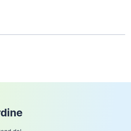
che il prodotto non sia mai stato
2,4cm
Bianco
Effetto pietra
Quadrata
Filopavimento
, In appoggio
Marmoresina
Kos
rdine
Sì