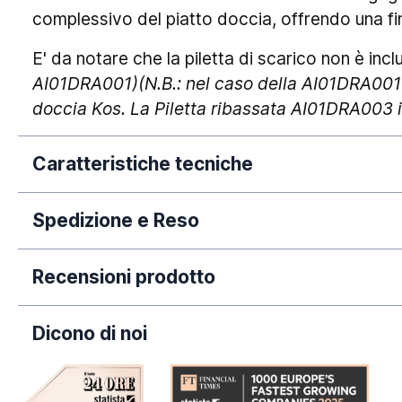
complessivo del piatto doccia, offrendo una fi
E' da notare che la piletta di scarico non è in
AI01DRA001)(N.B.: nel caso della AI01DRA001 s
doccia Kos. La Piletta ribassata AI01DRA003 
Caratteristiche tecniche
Spedizione e Reso
Antiscivolo:
La nostra azienda si impegna a elaborare tempe
Conformità CE:
Recensioni prodotto
dall'avvenuto pagamento. Si rende necessario 
Dimensione:
puramente orientativi, poiché legati a fatti circo
Dicono di noi
periodi dell'anno (come Natale, Black Friday e/o
Garanzia:
predette tempistiche.
RAL: