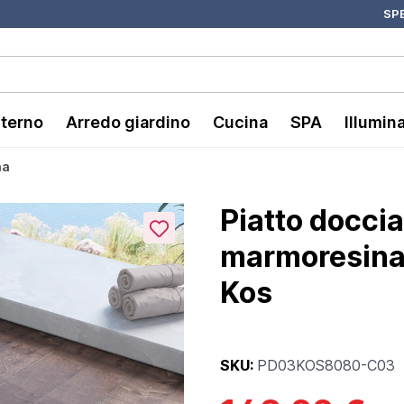
SPE
nterno
Arredo giardino
Cucina
SPA
Illumin
na
Piatto docci
marmoresina 
Kos
SKU:
PD03KOS8080-C03