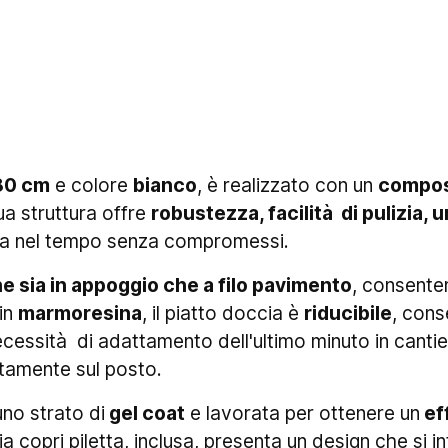
80 cm
e colore
bianco
, è realizzato con un
compost
ua struttura offre
robustezza, facilità di pulizia,
ta nel tempo senza compromessi.
ne sia in appoggio che a filo pavimento
, consente
 in
marmoresina
, il piatto doccia è
riducibile
, cons
necessità di adattamento dell'ultimo minuto in cant
ttamente sul posto.
uno strato di
gel coat
e lavorata per ottenere un
ef
glia copri piletta, inclusa, presenta un design che si