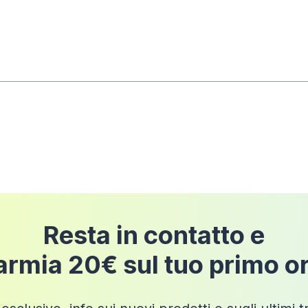
rni dalla data di consegna
dell'ordine a condizione 
pedizione
Resta in contatto e
armia 20€ sul tuo primo o