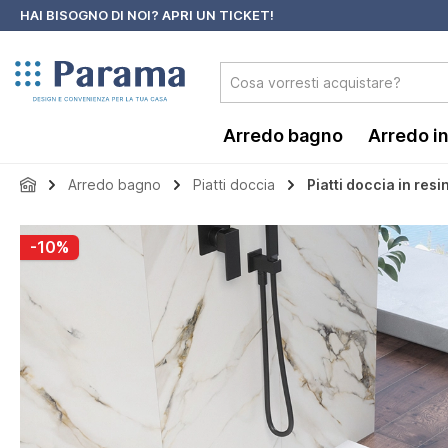
HAI BISOGNO DI NOI?
APRI UN TICKET!
 ricerca
Passa alla navigazione principale
Arredo bagno
Arredo i
Arredo bagno
Piatti doccia
Piatti doccia in resi
Salta la galleria di immagini
-10%