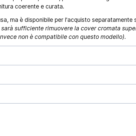
nitura coerente e curata.
clusa, ma è disponibile per l'acquisto separatamente
arà sufficiente rimuovere la cover cromata superio
invece non è compatibile con questo modello)
.
stivamente gli ordini ed affidarli al corriere, gar
chiarire che i
tempi di consegna
esulano dalla nos
stanziali. Eventi quali, ad esempio, l'elevato traffico
 festività in genere) piuttosto che tumulti sindacali