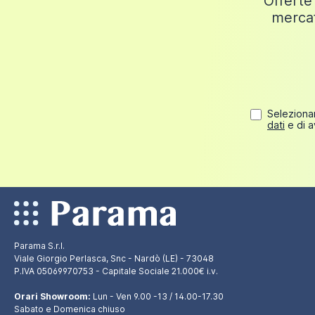
Offerte 
mercat
Selezionan
dati
e di a
Parama S.r.l.
Viale Giorgio Perlasca, Snc - Nardò (LE) - 73048
P.IVA 05069970753 - Capitale Sociale 21.000€ i.v.
Orari Showroom:
Lun - Ven 9.00 -13 / 14.00-17.30
Sabato e Domenica chiuso