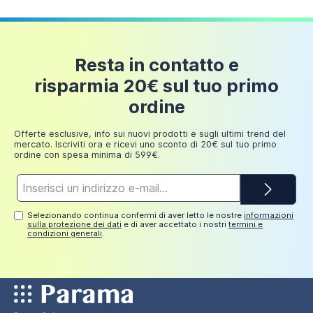
Si prega di notare che la piletta di scarico non
Piatto doccia 90x90 cm colore marrone effetto
è inclusa nella confezione del prodotto ma è
pietra | Samos
acquistabile separatamente nell'apposita
Resta in contatto e
107,99 €
sezione dedicata (Cod. Prodotto:
risparmia 20€ sul tuo primo
AI01DRA002).
ordine
Aggiungi al carrello
Offerte esclusive, info sui nuovi prodotti e sugli ultimi trend del
mercato. Iscriviti ora e ricevi uno sconto di 20€ sul tuo primo
ordine con spesa minima di 599€.
Indirizzo
e-
mail*
Selezionando continua confermi di aver letto le nostre
informazioni
sulla protezione dei dati
e di aver accettato i nostri
termini e
condizioni generali
.