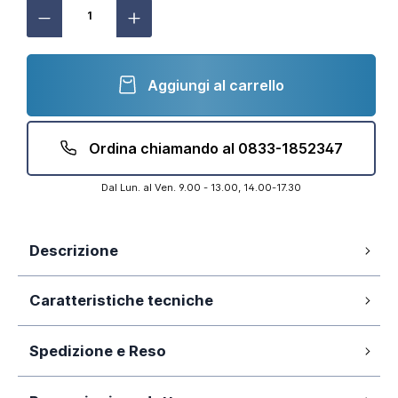
Aggiungi al carrello
Ordina chiamando al 0833-1852347
Dal Lun. al Ven. 9.00 - 13.00, 14.00-17.30
Descrizione
Dimensione: 90x90 cm
Caratteristiche tecniche
Colore: marrone effetto pietra
Altezza ultraslim di soli 2,6 cm
Installazione in appoggio o filopavimento
Spedizione e Reso
Si
Antiscivolo:
Design contemporaneo
La nostra azienda si impegna a elaborare
RAL 1019
Si
Conformità CE: