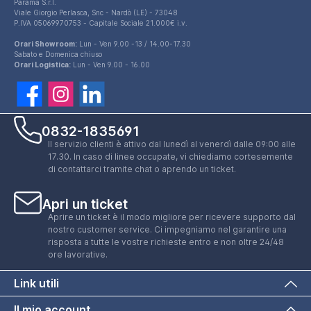
Parama S.r.l.
Viale Giorgio Perlasca, Snc - Nardò (LE) - 73048
P.IVA 05069970753 - Capitale Sociale 21.000€ i.v.
Orari Showroom:
Lun - Ven 9.00 -13 / 14.00-17.30
Sabato e Domenica chiuso
Orari Logistica:
Lun - Ven 9.00 - 16.00
0832-1835691
Il servizio clienti è attivo dal lunedì al venerdì dalle 09:00 alle
17.30. In caso di linee occupate, vi chiediamo cortesemente
di contattarci tramite chat o aprendo un ticket.
Apri un ticket
Aprire un ticket è il modo migliore per ricevere supporto dal
nostro customer service. Ci impegniamo nel garantire una
risposta a tutte le vostre richieste entro e non oltre 24/48
ore lavorative.
Link utili
Il mio account