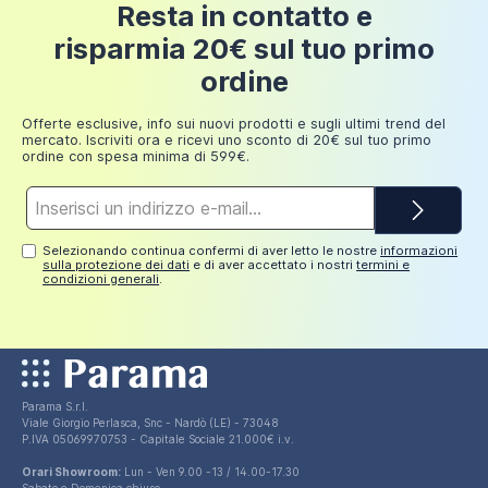
24 euro
L'installazione in cantiere è facilitata dalla possibilità di
Resta in contatto e
200 euro
70,99 €
ridurre il piatto doccia a misura
direttamente in
risparmia 20€ sul tuo primo
loco utilizzando esclusivamente una smerigliatrice
Fino a
ordine
dotata di disco per il taglio dei pavimenti. Il piccolo
249,98
30 euro
fuori squadro dell'ultimo momento non sarà più un
euro
Offerte esclusive, info sui nuovi prodotti e sugli ultimi trend del
problema.
mercato. Iscriviti ora e ricevi uno sconto di 20€ sul tuo primo
ordine con spesa minima di 599€.
La
piletta di scarico non è inclusa nel prezzo
ma
potrai acquistarla separatamente (codice prodotto:
Indirizzo
e-
DRAINY).
mail*
Selezionando continua confermi di aver letto le nostre
informazioni
sulla protezione dei dati
e di aver accettato i nostri
termini e
condizioni generali
.
Parama S.r.l.
Viale Giorgio Perlasca, Snc - Nardò (LE) - 73048
P.IVA 05069970753 - Capitale Sociale 21.000€ i.v.
Orari Showroom:
Lun - Ven 9.00 -13 / 14.00-17.30
Sabato e Domenica chiuso