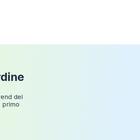
Filopavimento
, In appoggio
Marmoresina
Milos
Sì
rdine
trend del
o primo