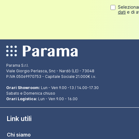
Selezionan
dati
e di a
Parama S.r.l.
Viale Giorgio Perlasca, Snc - Nardò (LE) - 73048
P.IVA 05069970753 - Capitale Sociale 21.000€ i.v.
Orari Showroom:
Lun - Ven 9.00 -13 / 14.00-17.30
Sabato e Domenica chiuso
Orari Logistica:
Lun - Ven 9.00 - 16.00
Link utili
Chi siamo