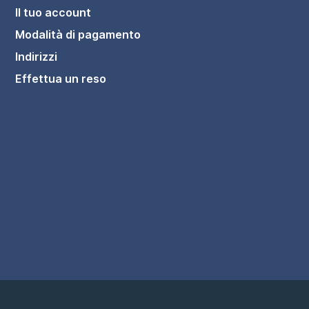
Il tuo account
Modalità di pagamento
Indirizzi
Effettua un reso
na grigio antracite effetto pietra h3 cm |