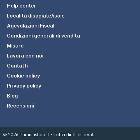
Help center
Località disagiate/isole
Agevolazioni Fiscali
Condizioni generali di vendita
Misure
Lavora con noi
Contatti
Cookie policy
Privacy policy
Blog
Piatto doccia semicircolare 90x90 cm in marmoresi
Recensioni
Milos
113,99 €
© 2026 Paramashop.it - Tutti i diritti riservati.