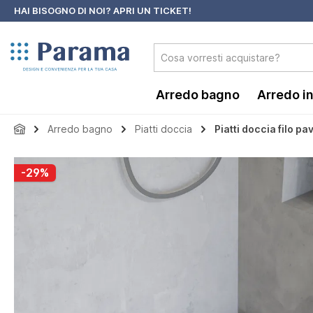
HAI BISOGNO DI NOI?
APRI UN TICKET!
 ricerca
Passa alla navigazione principale
Arredo bagno
Arredo i
Arredo bagno
Piatti doccia
Piatti doccia filo p
Salta la galleria di immagini
-29%