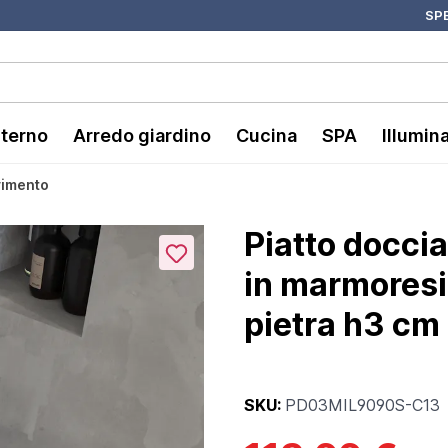
SPE
nterno
Arredo giardino
Cucina
SPA
Illumin
avimento
Piatto docci
in marmoresin
pietra h3 cm 
SKU:
PD03MIL9090S-C13