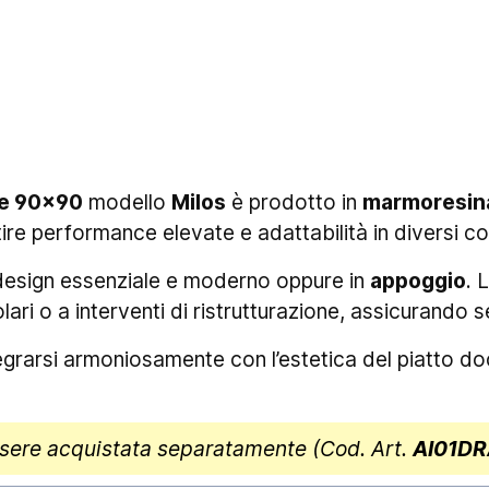
ite 90x90
modello
Milos
è prodotto in
marmoresin
re performance elevate e adattabilità in diversi cont
design essenziale e moderno oppure in
appoggio
. 
ri o a interventi di ristrutturazione, assicurando s
tegrarsi armoniosamente con l’estetica del piatto d
sere acquistata separatamente (Cod. Art.
AI01D