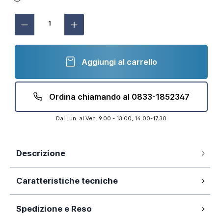
Aggiungi al carrello
Ordina chiamando al 0833-1852347
Dal Lun. al Ven. 9.00 - 13.00, 14.00-17.30
Descrizione
Piletta di scarico universale sifonata in
Caratteristiche tecniche
ABS per piatto doccia (diametro 90mm)
con cover cromata
Spedizione e Reso
43 lt/min
Flusso di scarico:
Compatibile con il 95% dei piatti doccia