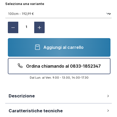
Seleziona una variante
Aggiungi al carrello
Ordina chiamando al 0833-1852347
Dal Lun. al Ven. 9.00 - 13.00, 14.00-17.30
Descrizione
Vetro temperato 6mm opaco
Caratteristiche tecniche
Altezza 190cm