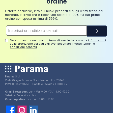
ordine
Aggiungi al carrello
249,98
30 euro
euro
Offerte esclusive, info sui nuovi prodotti e sugli ultimi trend del
mercato. Iscriviti ora e ricevi uno sconto di 20€ sul tuo primo
ordine con spesa minima di 599€.
Indirizzo
e-
mail*
Selezionando continua confermi di aver letto le nostre
informazioni
sulla protezione dei dati
e di aver accettato i nostri
termini e
condizioni generali
.
Parama S.r.l.
Viale Giorgio Perlasca, Snc - Nardò (LE) - 73048
P.IVA 05069970753 - Capitale Sociale 21.000€ i.v.
Orari Showroom:
Lun - Ven 9.00 -13 / 14.00-17.30
Sabato e Domenica chiuso
Orari Logistica:
Lun - Ven 9.00 - 16.00