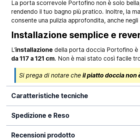
La porta scorrevole Portofino non è solo bella
rendendo il tuo bagno più pratico. Inoltre, l
consente una pulizia approfondita, anche negli a
Installazione semplice e rever
L’
installazione
della porta doccia Portofino è
da 117 a 121 cm
. Non è mai stato così facile tr
Si prega di notare che
il piatto doccia non 
Caratteristiche tecniche
Spedizione e Reso
Dimensione:
La nostra azienda si impegna a elaborare tempe
Garanzia:
Recensioni prodotto
dall'avvenuto pagamento. Si rende necessario 