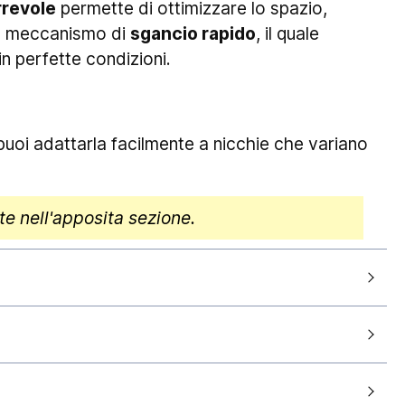
rrevole
permette di ottimizzare lo spazio,
odo meccanismo di
sgancio rapido
, il quale
in perfette condizioni.
i, puoi adattarla facilmente a nicchie che variano
e nell'apposita sezione.
120cm
antendo la consegna entro
5-7 giorni lavorativi
2 anni
tra responsabilità e sono da intendersi