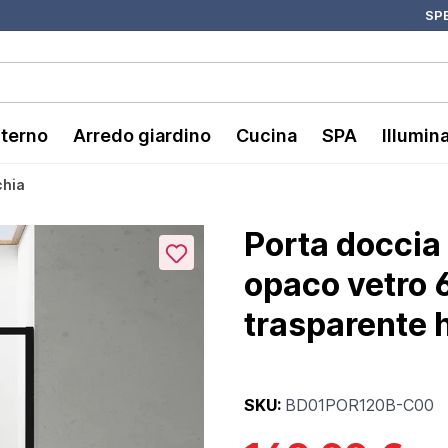
SPE
nterno
Arredo giardino
Cucina
SPA
Illumin
chia
Porta doccia 
opaco vetro 
trasparente 
SKU:
BD01POR120B-C00