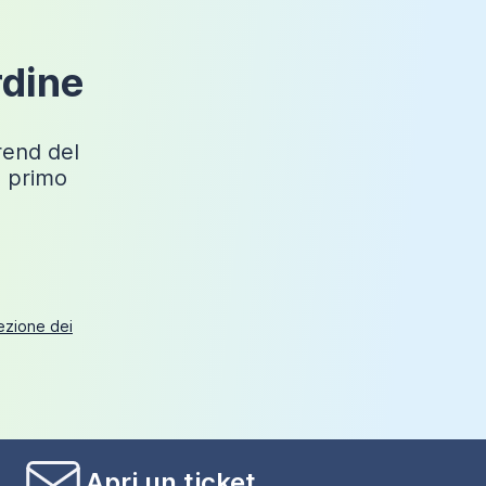
Nero opaco
Nicchia
rdine
Sì
trend del
o primo
tezione dei
Apri un ticket