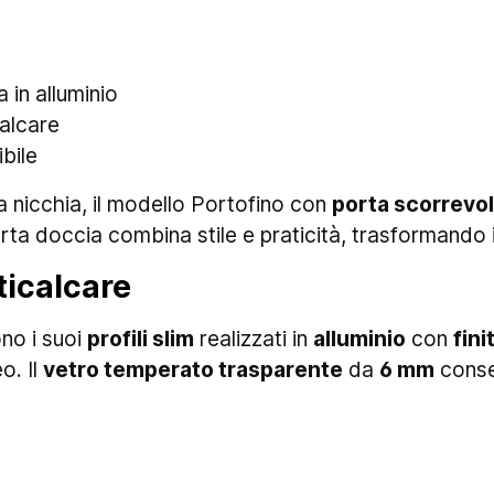
a in alluminio
alcare
bile
ua nicchia, il modello Portofino con
porta scorrevo
ta doccia combina stile e praticità, trasformando il
ticalcare
ono i suoi
profili slim
realizzati in
alluminio
con
fin
o. Il
vetro temperato trasparente
da
6 mm
consen