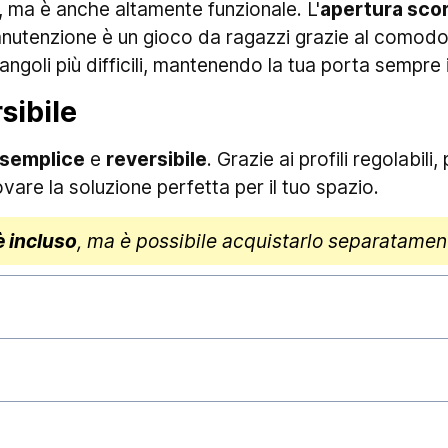
, ma è anche altamente funzionale. L'
apertura sco
a manutenzione è un gioco da ragazzi grazie al com
ngoli più difficili, mantenendo la tua porta sempre 
sibile
semplice
e
reversibile
. Grazie ai profili regolabil
ovare la soluzione perfetta per il tuo spazio.
è incluso
, ma è possibile acquistarlo separatament
stivamente gli ordini ed affidarli al corriere, gar
chiarire che i
tempi di consegna
esulano dalla nos