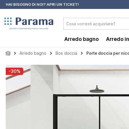
HAI BISOGNO DI NOI?
APRI UN TICKET!
 ricerca
Passa alla navigazione principale
Arredo bagno
Arredo i
Arredo bagno
Box doccia
Porte doccia per nic
Salta la galleria di immagini
-30%