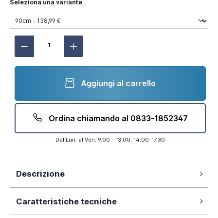
Seleziona una variante
Aggiungi al carrello
Ordina chiamando al 0833-1852347
Dal Lun. al Ven. 9.00 - 13.00, 14.00-17.30
Descrizione
Apertura a battente
Caratteristiche tecniche
Altezza 190 cm
Profili in alluminio nero opaco