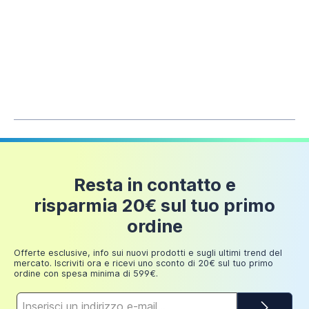
Ordine
Spedizione
Fino a
6 euro
50 euro
Fino a
12 euro
100 euro
Fino a
18 euro
150 euro
Portaspazzolini Gedy graniglia di marmo
bianco e nero | Zoe
Fino a
24 euro
Resta in contatto e
200 euro
13,99 €
risparmia 20€ sul tuo primo
Fino a
ordine
Aggiungi al carrello
249,98
30 euro
euro
Offerte esclusive, info sui nuovi prodotti e sugli ultimi trend del
mercato. Iscriviti ora e ricevi uno sconto di 20€ sul tuo primo
ordine con spesa minima di 599€.
Indirizzo
e-