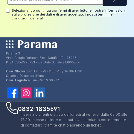
mail*
Selezionando continua confermi di aver letto le nostre
informazioni
sulla protezione dei dati
e di aver accettato i nostri
termini e
condizioni generali
.
Parama S.r.l.
Viale Giorgio Perlasca, Snc - Nardò (LE) - 73048
P.IVA 05069970753 - Capitale Sociale 21.000€ i.v.
Orari Showroom:
Lun - Ven 9.00 -13 / 14.00-17.30
Sabato e Domenica chiuso
Orari Logistica:
Lun - Ven 9.00 - 16.00
0832-1835691
Il servizio clienti è attivo dal lunedì al venerdì dalle 09:00 alle
17.30. In caso di linee occupate, vi chiediamo cortesemente
di contattarci tramite chat o aprendo un ticket.