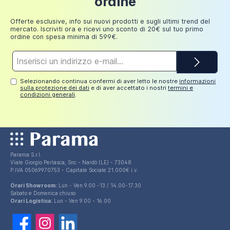
ordine
tempo.
Aggiungi al carrello
249,98
30 euro
euro
Offerte esclusive, info sui nuovi prodotti e sugli ultimi trend del
Ricordiamo che la coppia di sanitari è
mercato. Iscriviti ora e ricevi uno sconto di 20€ sul tuo primo
composta da: wc, bidet e sedile copri-wc. E'
ordine con spesa minima di 599€.
incluso il kit per il fissaggio a muro ma
le
Indirizzo
staffe (cod. prod. AI99FIX001) sono da
e-
mail*
acquistare separatamente
. Potete trovare
Selezionando continua confermi di aver letto le nostre
informazioni
l'articolo nei prodotti correlati presenti in
sulla protezione dei dati
e di aver accettato i nostri
termini e
condizioni generali
.
fondo alla pagina.
Parama S.r.l.
Viale Giorgio Perlasca, Snc - Nardò (LE) - 73048
P.IVA 05069970753 - Capitale Sociale 21.000€ i.v.
Orari Showroom:
Lun - Ven 9.00 -13 / 14.00-17.30
Sabato e Domenica chiuso
Orari Logistica:
Lun - Ven 9.00 - 16.00