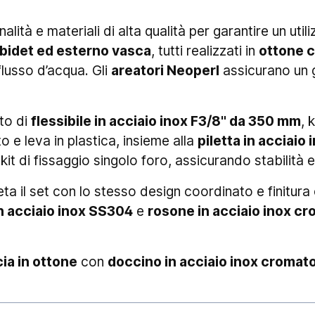
lità e materiali di alta qualità per garantire un util
 bidet ed esterno vasca
, tutti realizzati in
ottone c
flusso d’acqua. Gli
areatori Neoperl
assicurano un g
to di
flessibile in acciaio inox F3/8" da 350 mm
, 
 e leva in plastica, insieme alla
piletta in acciaio 
kit di fissaggio singolo foro, assicurando stabilità e 
a il set con lo stesso design coordinato e finitura 
n acciaio inox SS304
e
rosone in acciaio inox c
ia in ottone
con
doccino in acciaio inox cromat