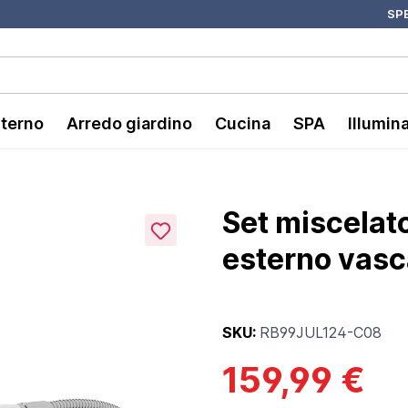
SPE
nterno
Arredo giardino
Cucina
SPA
Illumin
Set miscelato
esterno vasca
SKU:
RB99JUL124-C08
159,99 €