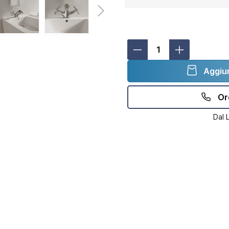
Aggiun
Or
Dal 