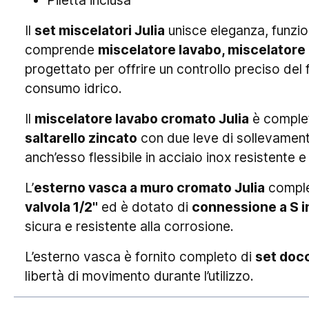
Piletta inclusa
Il
set miscelatori Julia
unisce eleganza, funziona
comprende
miscelatore lavabo, miscelatore
progettato per offrire un controllo preciso del 
consumo idrico.
Il
miscelatore lavabo cromato Julia
è comple
saltarello zincato
con due leve di sollevamento
anch’esso flessibile in acciaio inox resistente e 
L’
esterno vasca a muro cromato Julia
complet
valvola 1/2"
ed è dotato di
connessione a S i
sicura e resistente alla corrosione.
L’esterno vasca è fornito completo di
set docc
libertà di movimento durante l’utilizzo.