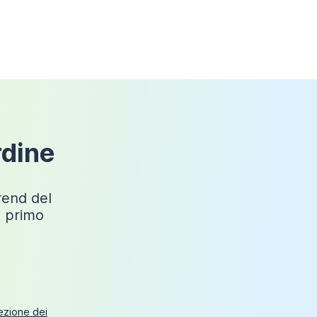
rdine
trend del
o primo
tezione dei