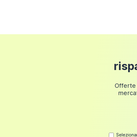
Importo Ordine
Costi di S
Fino a 50 euro
6 euro
Fino a 100 euro
12 euro
Fino a 150 euro
18 euro
Fino a 200 euro
24 euro
risp
Fino a 249,98 euro
30 euro
Offerte 
mercat
Selezionan