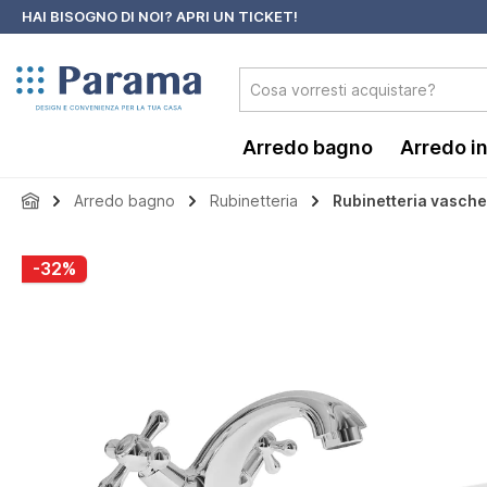
HAI BISOGNO DI NOI?
APRI UN TICKET!
 ricerca
Passa alla navigazione principale
Arredo bagno
Arredo i
Arredo bagno
Rubinetteria
Rubinetteria vasche
Salta la galleria di immagini
-32%