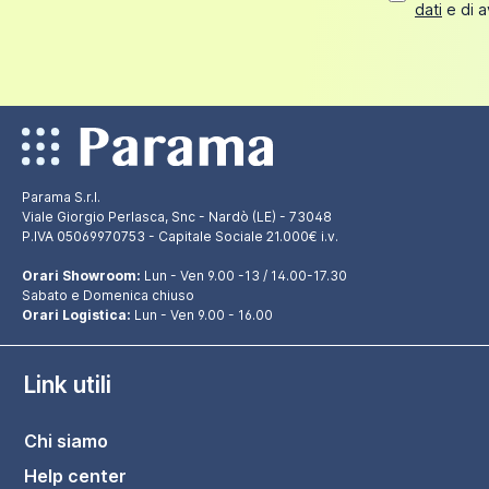
dati
e di a
Parama S.r.l.
Viale Giorgio Perlasca, Snc - Nardò (LE) - 73048
P.IVA 05069970753 - Capitale Sociale 21.000€ i.v.
Orari Showroom:
Lun - Ven 9.00 -13 / 14.00-17.30
Sabato e Domenica chiuso
Orari Logistica:
Lun - Ven 9.00 - 16.00
Link utili
Chi siamo
Help center