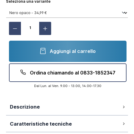
Seleziona una variante
Aggiungi al carrello
Ordina chiamando al 0833-1852347
Dal Lun. al Ven. 9.00 - 13.00, 14.00-17.30
Descrizione
Acciaio inox
Caratteristiche tecniche
Installazione universale
Ugelli anticalcare