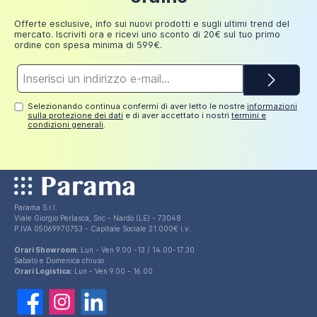
Aggiungi al carrello
249,98
30 euro
euro
Offerte esclusive, info sui nuovi prodotti e sugli ultimi trend del
mercato. Iscriviti ora e ricevi uno sconto di 20€ sul tuo primo
ordine con spesa minima di 599€.
Indirizzo
e-
mail*
Selezionando continua confermi di aver letto le nostre
informazioni
sulla protezione dei dati
e di aver accettato i nostri
termini e
condizioni generali
.
Parama S.r.l.
Viale Giorgio Perlasca, Snc - Nardò (LE) - 73048
P.IVA 05069970753 - Capitale Sociale 21.000€ i.v.
Orari Showroom:
Lun - Ven 9.00 -13 / 14.00-17.30
Sabato e Domenica chiuso
Orari Logistica:
Lun - Ven 9.00 - 16.00