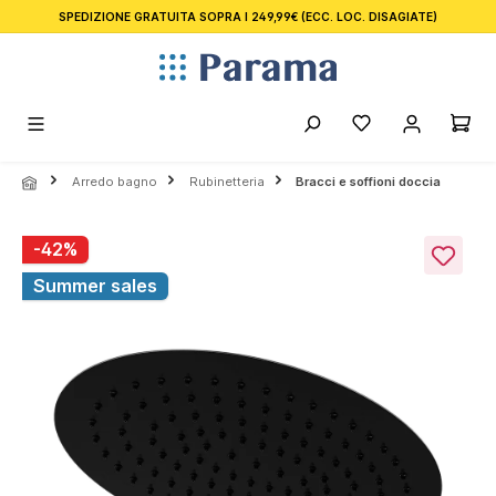
SPEDIZIONE GRATUITA SOPRA I 249,99€
(ECC. LOC. DISAGIATE)
nuto principale
Arredo bagno
Rubinetteria
Bracci e soffioni doccia
Salta la galleria di immagini
-42%
Summer sales