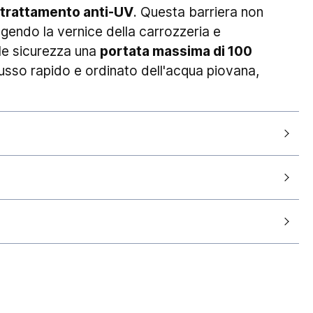
trattamento anti-UV
. Questa barriera non
ggendo la vernice della carrozzeria e
ale sicurezza una
portata massima di 100
usso rapido e ordinato dell'acqua piovana,
205cm
antendo la consegna entro
5-7 giorni lavorativi
190cm
tra responsabilità e sono da intendersi
573x313x205cm
 di merci sul territorio nazionale in particolari
 nel settore trasporti, possono incidere sulle
Al suolo - ancoraggi inclusi
2 anni