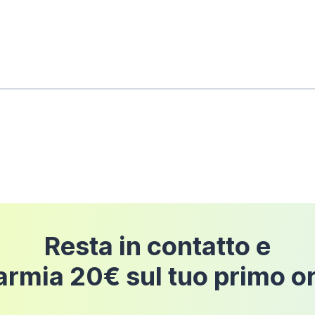
rni dalla data di consegna
dell'ordine a condizione 
pedizione
Resta in contatto e
armia 20€ sul tuo primo o