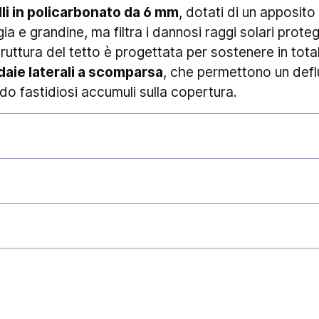
li in policarbonato da 6 mm
, dotati di un apposito
a e grandine, ma filtra i dannosi raggi solari prote
truttura del tetto è progettata per sostenere in tot
aie laterali a scomparsa
, che permettono un defl
o fastidiosi accumuli sulla copertura.
stivamente gli ordini ed affidarli al corriere, gar
chiarire che i
tempi di consegna
esulano dalla nos
stanziali. Eventi quali, ad esempio, l'elevato traffico
 festività in genere) piuttosto che tumulti sindacali