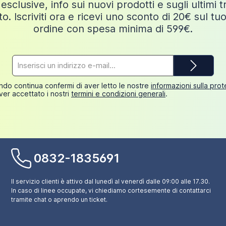
esclusive, info sui nuovi prodotti e sugli ultimi 
o. Iscriviti ora e ricevi uno sconto di 20€ sul tu
ordine con spesa minima di 599€.
Indirizzo
e-
mail*
do continua confermi di aver letto le nostre
informazioni sulla pro
ver accettato i nostri
termini e condizioni generali
.
0832-1835691
Il servizio clienti è attivo dal lunedì al venerdì dalle 09:00 alle 17.30.
In caso di linee occupate, vi chiediamo cortesemente di contattarci
tramite chat o aprendo un ticket.