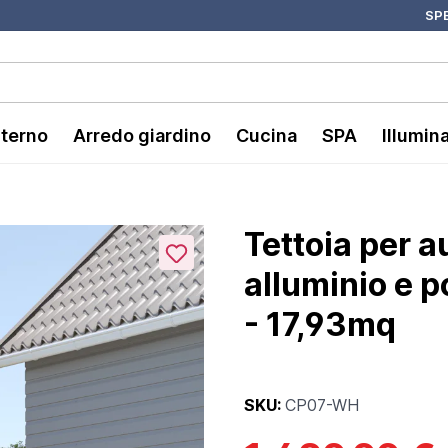
SPE
nterno
Arredo giardino
Cucina
SPA
Illumin
Tettoia per
alluminio e 
- 17,93mq
SKU:
CP07-WH