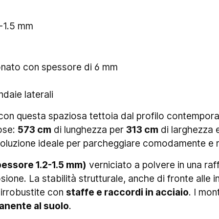
2-1.5 mm
rbonato con spessore di 6 mm
daie laterali
 con questa spaziosa tettoia dal profilo contempor
rose:
573 cm
di lunghezza per
313 cm
di larghezza e
 soluzione ideale per parcheggiare comodamente e me
spessore 1.2-1.5 mm)
verniciato a polvere in una raf
ione. La stabilità strutturale, anche di fronte alle 
 irrobustite con
staffe e raccordi in acciaio
. I mon
anente al suolo
.