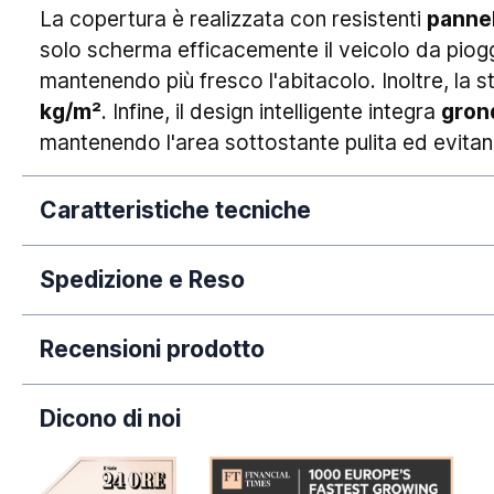
La copertura è realizzata con resistenti
pannel
solo scherma efficacemente il veicolo da pioggi
mantenendo più fresco l'abitacolo. Inoltre, la s
kg/m²
. Infine, il design intelligente integra
grond
mantenendo l'area sottostante pulita ed evitand
Caratteristiche tecniche
Spedizione e Reso
Altezza colmo:
La nostra azienda si impegna a elaborare tempe
Altezza pareti:
Recensioni prodotto
dall'avvenuto pagamento. Si rende necessario 
Dimensione:
puramente orientativi, poiché legati a fatti circo
Dicono di noi
periodi dell'anno (come Natale, Black Friday e/o
Fissaggio:
predette tempistiche.
Garanzia: