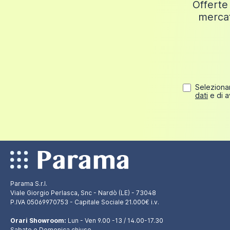
Offerte 
mercat
Selezionan
dati
e di a
Parama S.r.l.
Viale Giorgio Perlasca, Snc - Nardò (LE) - 73048
P.IVA 05069970753 - Capitale Sociale 21.000€ i.v.
Orari Showroom:
Lun - Ven 9.00 -13 / 14.00-17.30
Sabato e Domenica chiuso