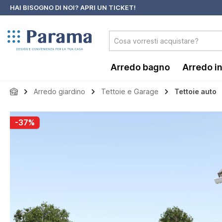
HAI BISOGNO DI NOI?
APRI UN TICKET!
 ricerca
Passa alla navigazione principale
Arredo bagno
Arredo i
Arredo giardino
Tettoie e Garage
Tettoie auto
Salta la galleria di immagini
-37%