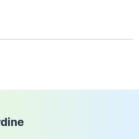
che il prodotto non sia mai stato
Alluminio
100kg/m²
6x6cm
1,2mm / 1,5mm
17,93m²
Policarbonato 6mm
Tetto piano
rdine
Autoportante
Bianco