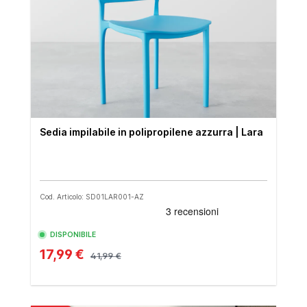
Sedia impilabile in polipropilene azzurra | Lara
Cod. Articolo: SD01LAR001-AZ
DISPONIBILE
17,99 €
41,99 €