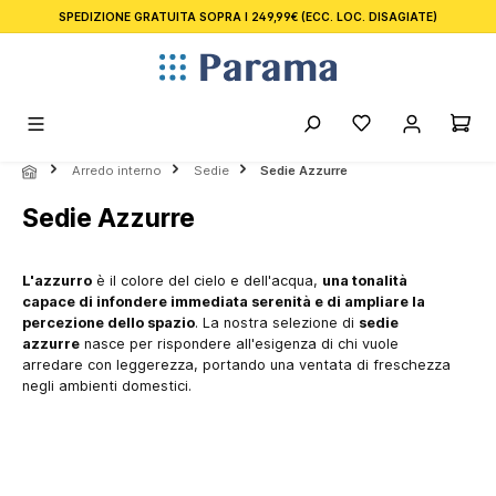
SPEDIZIONE GRATUITA SOPRA I 249,99€
(ECC. LOC. DISAGIATE)
nuto principale
Arredo interno
Sedie
Sedie Azzurre
Sedie Azzurre
L'azzurro
è il colore del cielo e dell'acqua,
una tonalità
capace di infondere immediata serenità e di ampliare la
percezione dello spazio
. La nostra selezione di
sedie
azzurre
nasce per rispondere all'esigenza di chi vuole
arredare con leggerezza, portando una ventata di freschezza
negli ambienti domestici.