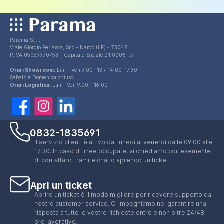
Parama S.r.l.
Viale Giorgio Perlasca, Snc - Nardò (LE) - 73048
P.IVA 05069970753 - Capitale Sociale 21.000€ i.v.
Orari Showroom:
Lun - Ven 9.00 -13 / 14.00-17.30
Sabato e Domenica chiuso
Orari Logistica:
Lun - Ven 9.00 - 16.00
0832-1835691
Il servizio clienti è attivo dal lunedì al venerdì dalle 09:00 alle
17.30. In caso di linee occupate, vi chiediamo cortesemente
di contattarci tramite chat o aprendo un ticket.
Apri un ticket
Aprire un ticket è il modo migliore per ricevere supporto dal
nostro customer service. Ci impegniamo nel garantire una
risposta a tutte le vostre richieste entro e non oltre 24/48
ore lavorative.