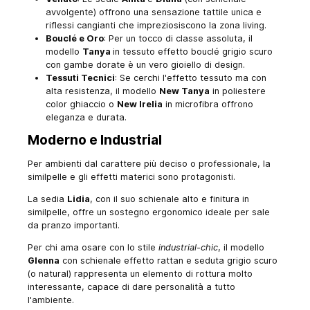
avvolgente) offrono una sensazione tattile unica e
riflessi cangianti che impreziosiscono la zona living.
Bouclé e Oro
: Per un tocco di classe assoluta, il
modello
Tanya
in tessuto effetto bouclé grigio scuro
con gambe dorate è un vero gioiello di design.
Tessuti Tecnici
: Se cerchi l'effetto tessuto ma con
alta resistenza, il modello
New Tanya
in poliestere
color ghiaccio o
New Irelia
in microfibra offrono
eleganza e durata.
Moderno e Industrial
Per ambienti dal carattere più deciso o professionale, la
similpelle e gli effetti materici sono protagonisti.
La sedia
Lidia
, con il suo schienale alto e finitura in
similpelle, offre un sostegno ergonomico ideale per sale
da pranzo importanti.
Per chi ama osare con lo stile
industrial-chic
, il modello
Glenna
con schienale effetto rattan e seduta grigio scuro
(o natural) rappresenta un elemento di rottura molto
interessante, capace di dare personalità a tutto
l'ambiente.