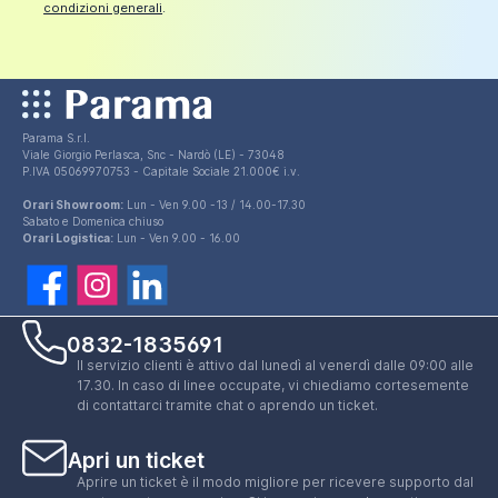
condizioni generali
.
Parama S.r.l.
Viale Giorgio Perlasca, Snc - Nardò (LE) - 73048
P.IVA 05069970753 - Capitale Sociale 21.000€ i.v.
Orari Showroom:
Lun - Ven 9.00 -13 / 14.00-17.30
Sabato e Domenica chiuso
Orari Logistica:
Lun - Ven 9.00 - 16.00
0832-1835691
Il servizio clienti è attivo dal lunedì al venerdì dalle 09:00 alle
17.30. In caso di linee occupate, vi chiediamo cortesemente
di contattarci tramite chat o aprendo un ticket.
Apri un ticket
Aprire un ticket è il modo migliore per ricevere supporto dal