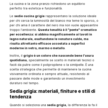
La cucina e la zona pranzo richiedono un equilibrio
perfetto tra estetica e funzionalità.
Le
sedie cucina grigie
rappresentano la soluzione ideale
per chi cerca la luminosità del bianco ma teme lo sporco, o
per chi ama il carattere del nero ma non vuole appesantire
troppo l'ambiente.
Questa tonalità è il "ponte" cromatico
per eccellenza: si abbina magnificamente ai tavoli in
legno naturale, esaltandone le venature calde, ma
risulta altrettanto efficace accostata a superfici
moderne in vetro, marmo o metallo
.
Inoltre, il
grigio è un colore che nasconde bene l'usura
quotidiana
, specialmente se scelto in materiali tecnici o
facili da pulire come il polipropilene o la similpelle. È una
scelta strategica che permette di mantenere la cucina
visivamente ordinata e sempre attuale, resistendo al
passare delle mode e garantendo un investimento
duraturo nel tempo.
Sedia grigia: materiali, finiture e stili di
tendenza
Quando si seleziona una
sedia grigia
, la differenza la fa il