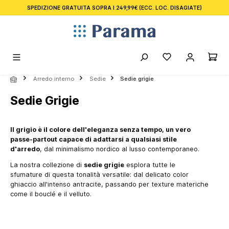
SPEDIZIONE GRATUITA SOPRA I 249,99€
(ECC. LOC. DISAGIATE)
nuto principale
Arredo interno
Sedie
Sedie grigie
Sedie Grigie
Il grigio è il colore dell'eleganza senza tempo, un vero
passe-partout capace di adattarsi a qualsiasi stile
d'arredo
, dal minimalismo nordico al lusso contemporaneo.
La nostra collezione di
sedie grigie
esplora tutte le
sfumature di questa tonalità versatile: dal delicato color
ghiaccio all'intenso antracite, passando per texture materiche
come il bouclé e il velluto.