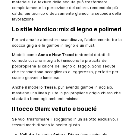
materiale. La texture della seduta può trasformare
completamente la percezione del colore, rendendolo più
caldo, più tecnico o decisamente glamour a seconda della
lavorazione.
Lo stile Nordico: mix di legno e polimeri
Per chi ama le atmosfere scandinave, l'abbinamento tra la
scocca grigia e le gambe in legno è un must.
Modelli come
Anna e New Trend
(entrambi dotati di
comodo cuscino integrato) uniscono la praticità del
polipropilene al calore del legno di faggio. Sono sedute
che trasmettono accoglienza e leggerezza, perfette per
cucine giovani e luminose.
Anche il modello
Tessa
, pur avendo gambe in acciaio,
mantiene una linea pulita in polipropilene grigio chiaro che
si adatta bene agli ambienti minimal.
Il tocco Glam: velluto e bouclé
Se vuoi trasformare il soggiorno in un salotto esclusivo, i
tessuti morbidi sono la scelta giusta.
Velluto
: Le sedie
Anita
e
Diana
(con schienale