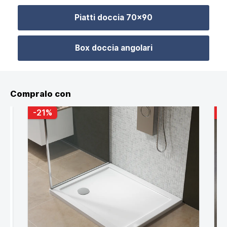
Fino a
Piatti doccia 70x90
249,98
30 euro
euro
Box doccia angolari
Compralo con
-21%
-