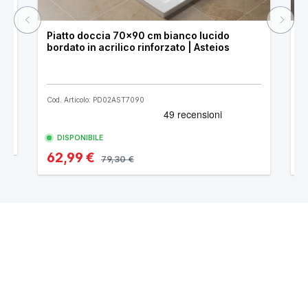
Piatto doccia 70x90 cm bianco lucido
P
bordato in acrilico rinforzato | Asteios
a
Cod. Articolo: PD02AST7090
Co
DISPONIBILE
62,99 €
9
79,30 €