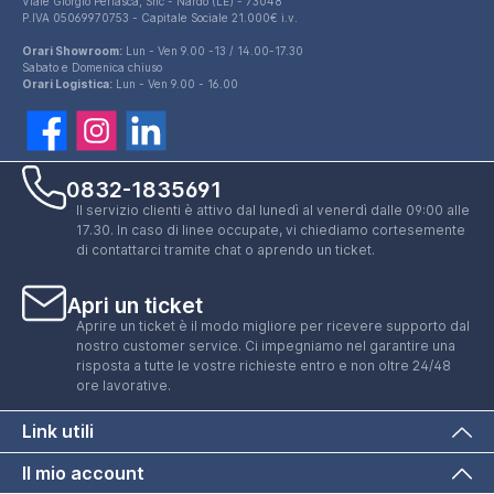
Viale Giorgio Perlasca, Snc - Nardò (LE) - 73048
P.IVA 05069970753 - Capitale Sociale 21.000€ i.v.
Orari Showroom:
Lun - Ven 9.00 -13 / 14.00-17.30
Sabato e Domenica chiuso
Orari Logistica:
Lun - Ven 9.00 - 16.00
0832-1835691
Il servizio clienti è attivo dal lunedì al venerdì dalle 09:00 alle
17.30. In caso di linee occupate, vi chiediamo cortesemente
di contattarci tramite chat o aprendo un ticket.
Apri un ticket
Aprire un ticket è il modo migliore per ricevere supporto dal
nostro customer service. Ci impegniamo nel garantire una
risposta a tutte le vostre richieste entro e non oltre 24/48
ore lavorative.
Box doccia 70x90 cm angolare scorrevole
Link utili
vetro 6mm stampato h190 | Tenerife
176,99 €
Il mio account